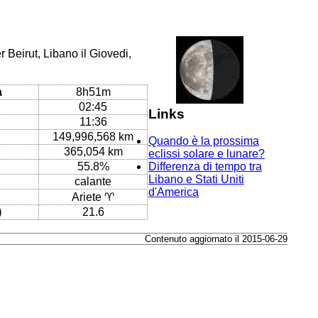
 Beirut, Libano il Giovedi,
a
8h51m
02:45
Links
11:36
149,996,568 km
Quando è la prossima
365,054 km
eclissi solare e lunare?
55.8%
Differenza di tempo tra
Libano e Stati Uniti
calante
d'America
Ariete ♈
)
21.6
Contenuto aggiornato il 2015-06-29