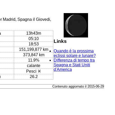
er Madrid, Spagna il Giovedi,
a
13h43m
05:10
Links
18:53
151,199,877 km
Quando è la prossima
373,847 km
eclissi solare e lunare?
11.9%
Differenza di tempo tra
Spagna e Stati Uniti
calante
d'America
Pesci ♓
)
26.2
Contenuto aggiornato il 2015-06-29