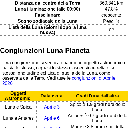
Distanza dal centro della Terra
369,341 km
Luna illuminazione (alle 00:00)
47.8%
Fase lunare
crescente
Segno zodiacale della Luna
Pesci ♓
L'età della Luna (Giorni dopo la luna
7.2
nuova)
Congiunzioni Luna-Pianeta
Una congiunzione si verifica quando un oggetto astronomico
ha sia lo stesso, o quasi lo stesso, ascensione retta o la
stessa longitudine eclittica di quella della Luna, come
osservata dalla Terra. Vedi tutte le
congiunzioni di Aprile
2026
.
Oggetti
Data e ora
Gradi l'una dall'altra
Astronomici
Spica è 1.9 gradi nord della
Luna e Spica
Aprile 3
Luna.
Antares è 0.7 gradi nord della
Luna e Antares
Aprile 6
Luna.
Marte è 3.8 gradi sud della