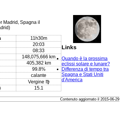
er Madrid, Spagna il
drid)
a
11h30m
20:03
Links
08:33
148,075,666 km
Quando è la prossima
405,382 km
eclissi solare e lunare?
99.8%
Differenza di tempo tra
Spagna e Stati Uniti
calante
d'America
Vergine ♍
)
15.1
Contenuto aggiornato il 2015-06-29