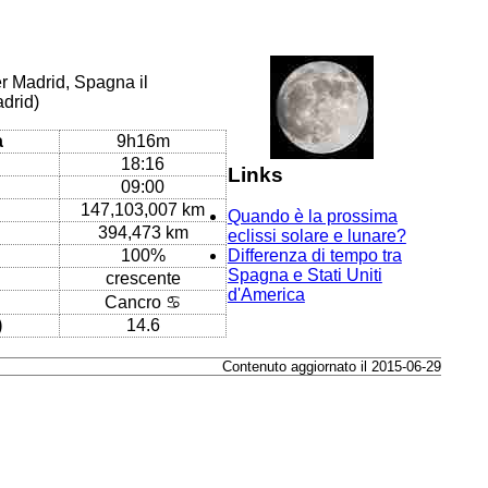
er Madrid, Spagna il
drid)
a
9h16m
18:16
Links
09:00
147,103,007 km
Quando è la prossima
394,473 km
eclissi solare e lunare?
100%
Differenza di tempo tra
Spagna e Stati Uniti
crescente
d'America
Cancro ♋
)
14.6
Contenuto aggiornato il 2015-06-29