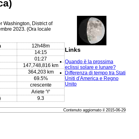
ca)
r Washington, District of
embre 2023. (Ora locale
a
12h48m
Links
14:15
01:27
Quando è la prossima
147,748,816 km
eclissi solare e lunare?
364,203 km
Differenza di tempo tra Stati
69.5%
Uniti d'America e Regno
Unito
crescente
Ariete ♈
)
9.3
Contenuto aggiornato il 2015-06-29