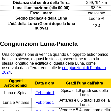
Distanza dal centro della Terra
399,794 km
Luna illuminazione (alle 00:00)
93.9%
Fase lunare
crescente
Segno zodiacale della Luna
Leone ♌
L'età della Luna (Giorni dopo la luna
12.4
nuova)
Congiunzioni Luna-Pianeta
Una congiunzione si verifica quando un oggetto astronomico
ha sia lo stesso, o quasi lo stesso, ascensione retta o la
stessa longitudine eclittica di quella della Luna, come
osservata dalla Terra. Vedi tutte le
congiunzioni di Febbraio
2024
.
Oggetti
Data e ora
Gradi l'una dall'altra
Astronomici
Spica è 1.9 gradi sud della
Luna e Spica
Febbraio 1
Luna.
Antares è 0.6 gradi sud della
Luna e Antares
Febbraio 5
Luna.
Venere è 5.4 gradi nord della