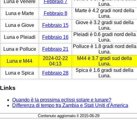
Luna e Venere
Febbraio 7
Luna.
Marte è 4.2 gradi nord della
Luna e Marte
Febbraio 8
Luna.
Giove è 3.2 gradi sud della
Luna e Giove
Febbraio 15
Luna.
Pleiadi è 0.6 gradi nord della
Luna e Pleiadi
Febbraio 16
Luna.
Polluce è 1.8 gradi nord della
Luna e Polluce
Febbraio 21
Luna.
2024-02-22
M44 è 3.7 gradi sud della
Luna e M44
04:13
Luna.
Spica è 1.6 gradi sud della
Luna e Spica
Febbraio 28
Luna.
Links
Quando è la prossima eclissi solare e lunare?
Differenza di tempo tra Zambia e Stati Uniti d'America
Contenuto aggiornato il 2015-06-29