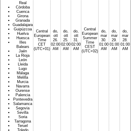
Real
Córdoba
Cuenca
Girona
Granada
Guadalajara
Guipúzcoa
Central
Central
do,
do,
do,
do,
do,
do,
Huelva
European
European
ott
ott
ott
mar
mar
mar
Huesca
Summer
Time
26.
25.
31.
30.
29.
28.
Illes
Time
CET
02:00
02:00
02:00
01:00
01:00
01:00
Balears
CEST
(UTC+01)
AM
AM
AM
AM
AM
AM
Jaén
(UTC+02)
La Rioja
León
Lleida
Lugo
Málaga
Melilla
Murcia
Navarra
Ourense
Palencia
Pontevedra
Salamanca
Segovia
Sevilla
Soria
Tarragona
Teruel
Toledo