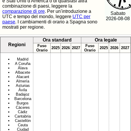
e Stati Uniti d'America o di qualsiasi altra
combinazione di paesi, leggere la
comparazione di ore
. Per un'introduzione a
Sabato
UTC e tempo del mondo, leggere
UTC per
2026-08-08
paese
. I cambiamenti di orario a Spagna sono
mostrati per regione.
Ora standard
Ora legale
Regioni
Fuso
Fuso
2025
2026
2027
2025
2026
2027
Orario
Orario
Madrid
A Coruña
Álava
Albacete
Alacant
Almería
Asturias
Ávila
Badajoz
Barcelona
Burgos
Cáceres
Cádiz
Cantabria
Castellón
Ceuta
Ciudad