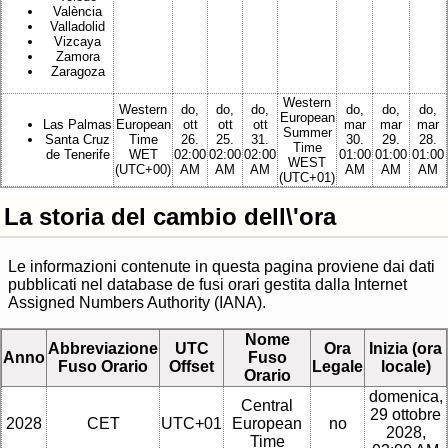
València
Valladolid
Vizcaya
Zamora
Zaragoza
Western
Western
do,
do,
do,
do,
do,
do,
European
Las Palmas
European
ott
ott
ott
mar
mar
mar
Summer
Santa Cruz
Time
26.
25.
31.
30.
29.
28.
Time
de Tenerife
WET
02:00
02:00
02:00
01:00
01:00
01:00
WEST
(UTC+00)
AM
AM
AM
AM
AM
AM
(UTC+01)
La storia del cambio dell\'ora
Le informazioni contenute in questa pagina proviene dai dati
pubblicati nel database de fusi orari gestita dalla Internet
Assigned Numbers Authority (IANA).
Nome
Abbreviazione
UTC
Ora
Inizia (ora
Anno
Fuso
Fuso Orario
Offset
Legale
locale)
Orario
domenica,
Central
29 ottobre
2028
CET
UTC+01
European
no
2028,
Time