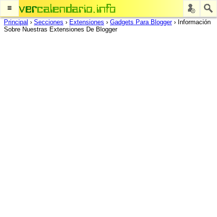
≡
Principal
›
Secciones
›
Extensiones
›
Gadgets Para Blogger
›
Información
Sobre Nuestras Extensiones De Blogger