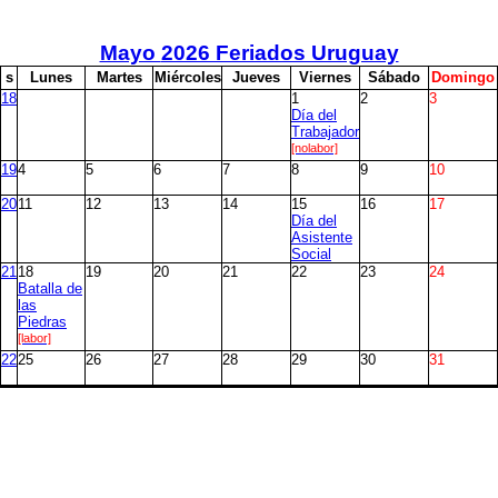
Mayo
2026 Feriados Uruguay
s
L
unes
M
artes
M
iércoles
J
ueves
V
iernes
S
ábado
D
omingo
18
1
2
3
Día del
Trabajador
[nolabor]
19
4
5
6
7
8
9
10
20
11
12
13
14
15
16
17
Día del
Asistente
Social
21
18
19
20
21
22
23
24
Batalla de
las
Piedras
[labor]
22
25
26
27
28
29
30
31