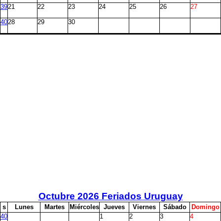
39
21
22
23
24
25
26
27
40
28
29
30
Octubre
2026 Feriados Uruguay
s
L
unes
M
artes
M
iércoles
J
ueves
V
iernes
S
ábado
D
omingo
40
1
2
3
4