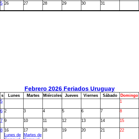
5
26
27
28
29
30
31
Febrero
2026 Feriados Uruguay
s
L
unes
M
artes
M
iércoles
J
ueves
V
iernes
S
ábado
D
omingo
5
1
6
2
3
4
5
6
7
8
7
9
10
11
12
13
14
15
8
16
17
18
19
20
21
22
Lunes de
Martes de