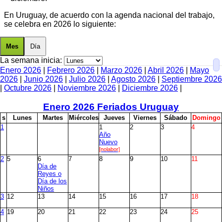
En Uruguay, de acuerdo con la agenda nacional del trabajo,
se celebra en 2026 lo siguiente:
Mes
Día
La semana inicia:
Enero 2026
|
Febrero 2026
|
Marzo 2026
|
Abril 2026
|
Mayo
2026
|
Junio 2026
|
Julio 2026
|
Agosto 2026
|
Septiembre 2026
|
Octubre 2026
|
Noviembre 2026
|
Diciembre 2026
|
Enero
2026 Feriados Uruguay
s
L
unes
M
artes
M
iércoles
J
ueves
V
iernes
S
ábado
D
omingo
1
1
2
3
4
Año
Nuevo
[nolabor]
2
5
6
7
8
9
10
11
Día de
Reyes o
Día de los
Niños
3
12
13
14
15
16
17
18
4
19
20
21
22
23
24
25