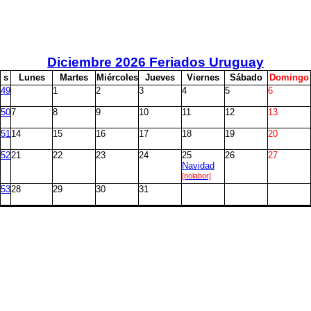
Diciembre
2026 Feriados Uruguay
s
L
unes
M
artes
M
iércoles
J
ueves
V
iernes
S
ábado
D
omingo
49
1
2
3
4
5
6
50
7
8
9
10
11
12
13
51
14
15
16
17
18
19
20
52
21
22
23
24
25
26
27
Navidad
[nolabor]
53
28
29
30
31