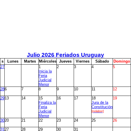
Julio
2026 Feriados Uruguay
s
L
unes
M
artes
M
iércoles
J
ueves
V
iernes
S
ábado
D
omingo
27
1
2
3
4
5
Inicia la
Feria
Judicial
Menor
28
6
7
8
9
10
11
12
29
13
14
15
16
17
18
19
Finaliza la
Jura de la
Feria
Constitución
Judicial
[nolabor]
Menor
30
20
21
22
23
24
25
26
31
27
28
29
30
31