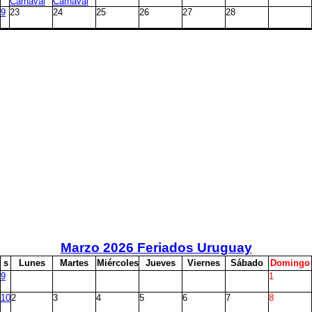
Carnaval
Carnaval
9
23
24
25
26
27
28
Marzo
2026 Feriados Uruguay
s
L
unes
M
artes
M
iércoles
J
ueves
V
iernes
S
ábado
D
omingo
9
1
10
2
3
4
5
6
7
8