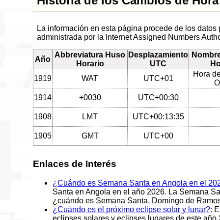
Historia de los Cambios de Hora
La información en esta página procede de los datos
administrada por la Internet Assigned Numbers Autho
Abbreviatura Huso
Desplazamiento
Nombre
Año
Horario
UTC
Ho
Hora de
1919
WAT
UTC+01
O
1914
+0030
UTC+00:30
1908
LMT
UTC+00:13:35
1905
GMT
UTC+00
Enlaces de Interés
¿Cuándo es Semana Santa en Angola en el 20
Santa en Angola en el año 2026. La Semana Sant
¿cuándo es Semana Santa, Domingo de Ramos, J
¿Cuándo es el próximo eclipse solar y lunar?
: 
eclipses solares y eclipses lunares de este año