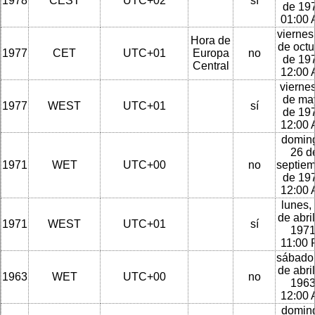
1978
CEST
UTC+02
sí
de 197
01:00
viernes
Hora de
de octu
1977
CET
UTC+01
Europa
no
de 197
Central
12:00
viernes
de ma
1977
WEST
UTC+01
sí
de 197
12:00
domin
26 d
1971
WET
UTC+00
no
septie
de 197
12:00
lunes,
de abri
1971
WEST
UTC+01
sí
1971
11:00
sábado
de abri
1963
WET
UTC+00
no
1963
12:00
domin