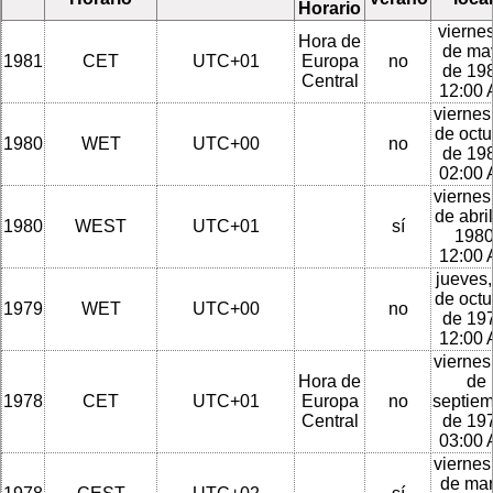
Horario
viernes
Hora de
de ma
1981
CET
UTC+01
Europa
no
de 198
Central
12:00
viernes
de octu
1980
WET
UTC+00
no
de 198
02:00
viernes
de abri
1980
WEST
UTC+01
sí
1980
12:00
jueves,
de octu
1979
WET
UTC+00
no
de 197
12:00
viernes
Hora de
de
1978
CET
UTC+01
Europa
no
septie
Central
de 197
03:00
viernes
de ma