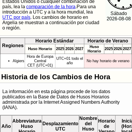
Estados Unidos o cualquier combinación de
país, lea la
comparación de la hora
.Para una
introducción a UTC y a la hora mundial, lea
Sábado
UTC por país
. Los cambios de horario en
2026-08-08
Argelia se muestran a continuación por ciudad
o región.
Horario Estándar
Horario de Verano
Regiones
Huso
Huso Horario
2025
2026
2027
2025
2026
2027
Horario
Hora de Europa
UTC+01 todo el
Algiers
Central
No hay horario de verano
año
CET (UTC+01)
Historia de los Cambios de Hora
La información en esta página procede de los datos
publicados en la Base de Datos de Husos Horarios
administrada por la Internet Assigned Numbers Authority
(IANA).
Nombre
Abbreviatura
Horario
Inici
Desplazamiento
del
Año
Huso
de
(Hor
UTC
Huso
Horario
Verano
local