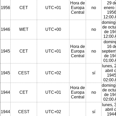
Hora de
29 d
1956
CET
UTC+01
Europa
no
enero
Central
1956
12:00
doming
de octu
1946
WET
UTC+00
no
de 194
12:00
domin
Hora de
16 d
1945
CET
UTC+01
Europa
no
septie
Central
de 194
01:00
lunes, 
abril 
1945
CEST
UTC+02
sí
1945
02:00
doming
Hora de
de octu
1944
CET
UTC+01
Europa
no
de 194
Central
02:00
lunes, 
abril 
1944
CEST
UTC+02
sí
1944