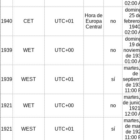
02:00
domin
Hora de
25 d
1940
CET
UTC+01
Europa
no
febrero
Central
1940
02:00
domin
19 d
1939
WET
UTC+00
no
noviem
de 193
01:00
martes,
de
1939
WEST
UTC+01
sí
septie
de 193
11:00
martes,
de juni
1921
WET
UTC+00
no
1921
12:00
martes,
de ma
1921
WEST
UTC+01
sí
de 192
11:00