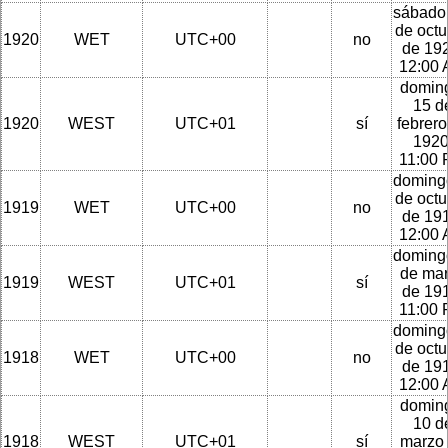
sábado
de octu
1920
WET
UTC+00
no
de 192
12:00
domin
15 d
1920
WEST
UTC+01
sí
febrero
1920
11:00
doming
de octu
1919
WET
UTC+00
no
de 191
12:00
doming
de ma
1919
WEST
UTC+01
sí
de 191
11:00
doming
de octu
1918
WET
UTC+00
no
de 191
12:00
domin
10 d
1918
WEST
UTC+01
sí
marzo