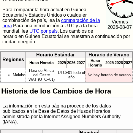
Para comparar la hora actual en Guinea
Ecuatorial y Estados Unidos o cualquier
combinación de país, lea la
comparación de la
Viernes
hora
.Para una introducción a UTC y a la hora
2026-08-07
mundial, lea
UTC por país
. Los cambios de
horario en Guinea Ecuatorial se muestran a continuación por
ciudad o región.
Horario Estándar
Horario de Verano
Regiones
Huso
Huso Horario
2025
2026
2027
2025
2026
2027
Horario
Hora de África
UTC+01 todo el
Malabo
del Oeste
No hay horario de verano
año
WAT (UTC+01)
Historia de los Cambios de Hora
La información en esta página procede de los datos
publicados en la Base de Datos de Husos Horarios
administrada por la Internet Assigned Numbers Authority
(IANA).
Nombre