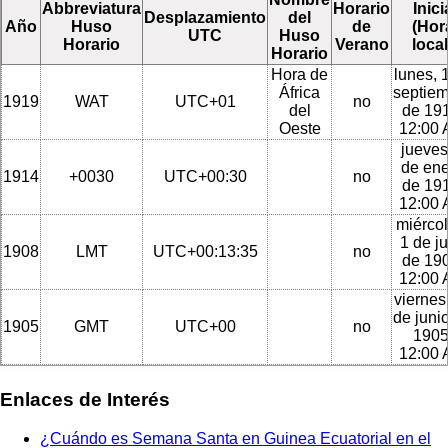
Abbreviatura
Horario
Inici
Desplazamiento
del
Año
Huso
de
(Hor
UTC
Huso
Horario
Verano
local
Horario
Hora de
lunes, 
África
septie
1919
WAT
UTC+01
no
del
de 191
Oeste
12:00
jueves
de en
1914
+0030
UTC+00:30
no
de 191
12:00
miércol
1 de ju
1908
LMT
UTC+00:13:35
no
de 190
12:00
viernes
de juni
1905
GMT
UTC+00
no
1905
12:00
Enlaces de Interés
¿Cuándo es Semana Santa en Guinea Ecuatorial en el