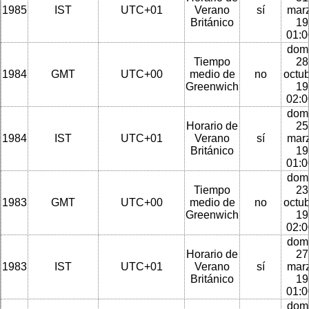
1985
IST
UTC+01
Verano
sí
mar
Británico
19
01:
dom
Tiempo
28
1984
GMT
UTC+00
medio de
no
octu
Greenwich
19
02:
dom
Horario de
25
1984
IST
UTC+01
Verano
sí
mar
Británico
19
01:
dom
Tiempo
23
1983
GMT
UTC+00
medio de
no
octu
Greenwich
19
02:
dom
Horario de
27
1983
IST
UTC+01
Verano
sí
mar
Británico
19
01:
dom