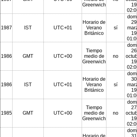
Greenwich
19
02:
dom
Horario de
29
1987
IST
UTC+01
Verano
sí
mar
Británico
19
01:
dom
Tiempo
26
1986
GMT
UTC+00
medio de
no
octu
Greenwich
19
02:
dom
Horario de
30
1986
IST
UTC+01
Verano
sí
mar
Británico
19
01:
dom
Tiempo
27
1985
GMT
UTC+00
medio de
no
octu
Greenwich
19
02:
dom
Horario de
31