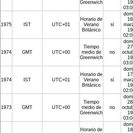
Greenwich
19
03:
dom
Horario de
16
1975
IST
UTC+01
Verano
sí
mar
Británico
19
02:
dom
Tiempo
27
1974
GMT
UTC+00
medio de
no
octu
Greenwich
19
03:
dom
Horario de
17
1974
IST
UTC+01
Verano
sí
mar
Británico
19
02:
dom
Tiempo
28
1973
GMT
UTC+00
medio de
no
octu
Greenwich
19
03:
dom
Horario de
18