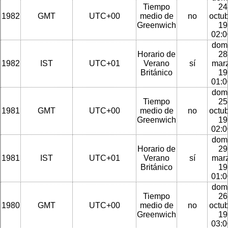
Tiempo
24
1982
GMT
UTC+00
medio de
no
octu
Greenwich
19
02:
dom
Horario de
28
1982
IST
UTC+01
Verano
sí
mar
Británico
19
01:
dom
Tiempo
25
1981
GMT
UTC+00
medio de
no
octu
Greenwich
19
02:
dom
Horario de
29
1981
IST
UTC+01
Verano
sí
mar
Británico
19
01:
dom
Tiempo
26
1980
GMT
UTC+00
medio de
no
octu
Greenwich
19
03: