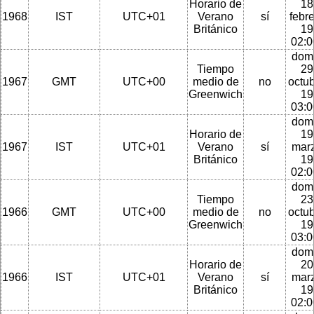
Horario de
18
1968
IST
UTC+01
Verano
sí
febr
Británico
19
02:
dom
Tiempo
29
1967
GMT
UTC+00
medio de
no
octu
Greenwich
19
03:
dom
Horario de
19
1967
IST
UTC+01
Verano
sí
mar
Británico
19
02:
dom
Tiempo
23
1966
GMT
UTC+00
medio de
no
octu
Greenwich
19
03:
dom
Horario de
20
1966
IST
UTC+01
Verano
sí
mar
Británico
19
02: