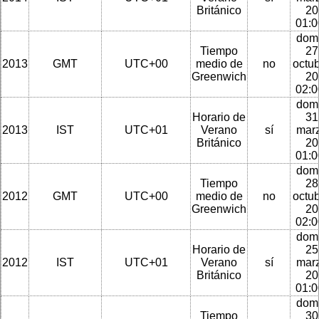
Británico
20
01:
dom
Tiempo
27
2013
GMT
UTC+00
medio de
no
octu
Greenwich
20
02:
dom
Horario de
31
2013
IST
UTC+01
Verano
sí
mar
Británico
20
01:
dom
Tiempo
28
2012
GMT
UTC+00
medio de
no
octu
Greenwich
20
02:
dom
Horario de
25
2012
IST
UTC+01
Verano
sí
mar
Británico
20
01:
dom
Tiempo
30