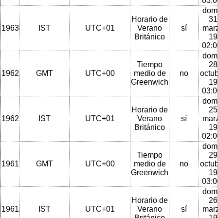
03:
dom
Horario de
31
1963
IST
UTC+01
Verano
sí
mar
Británico
19
02:
dom
Tiempo
28
1962
GMT
UTC+00
medio de
no
octu
Greenwich
19
03:
dom
Horario de
25
1962
IST
UTC+01
Verano
sí
mar
Británico
19
02:
dom
Tiempo
29
1961
GMT
UTC+00
medio de
no
octu
Greenwich
19
03:
dom
Horario de
26
1961
IST
UTC+01
Verano
sí
mar
Británico
19