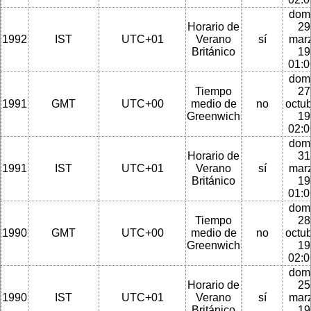
dom
Horario de
29
1992
IST
UTC+01
Verano
sí
mar
Británico
19
01:
dom
Tiempo
27
1991
GMT
UTC+00
medio de
no
octu
Greenwich
19
02:
dom
Horario de
31
1991
IST
UTC+01
Verano
sí
mar
Británico
19
01:
dom
Tiempo
28
1990
GMT
UTC+00
medio de
no
octu
Greenwich
19
02:
dom
Horario de
25
1990
IST
UTC+01
Verano
sí
mar
Británico
19