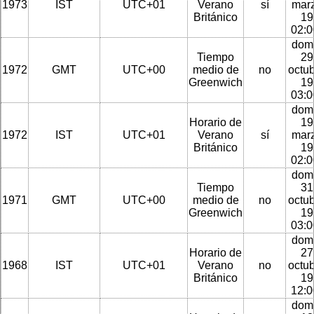
1973
IST
UTC+01
Verano
sí
mar
Británico
19
02:
dom
Tiempo
29
1972
GMT
UTC+00
medio de
no
octu
Greenwich
19
03:
dom
Horario de
19
1972
IST
UTC+01
Verano
sí
mar
Británico
19
02:
dom
Tiempo
31
1971
GMT
UTC+00
medio de
no
octu
Greenwich
19
03:
dom
Horario de
27
1968
IST
UTC+01
Verano
no
octu
Británico
19
12:
dom