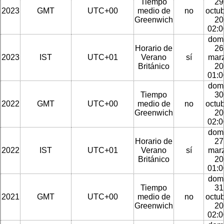
Tiempo
29
2023
GMT
UTC+00
medio de
no
octu
Greenwich
20
02:
dom
Horario de
26
2023
IST
UTC+01
Verano
sí
mar
Británico
20
01:
dom
Tiempo
30
2022
GMT
UTC+00
medio de
no
octu
Greenwich
20
02:
dom
Horario de
27
2022
IST
UTC+01
Verano
sí
mar
Británico
20
01:
dom
Tiempo
31
2021
GMT
UTC+00
medio de
no
octu
Greenwich
20
02: