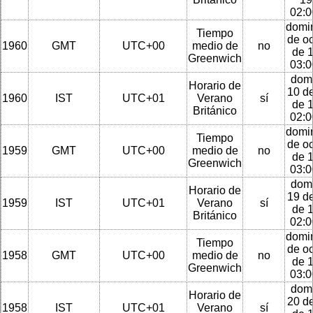
02:
domi
Tiempo
de o
1960
GMT
UTC+00
medio de
no
de 
Greenwich
03:
dom
Horario de
10 de
1960
IST
UTC+01
Verano
sí
de 
Británico
02:
domi
Tiempo
de o
1959
GMT
UTC+00
medio de
no
de 
Greenwich
03:
dom
Horario de
19 de
1959
IST
UTC+01
Verano
sí
de 
Británico
02:
domi
Tiempo
de o
1958
GMT
UTC+00
medio de
no
de 
Greenwich
03:
dom
Horario de
20 de
1958
IST
UTC+01
Verano
sí