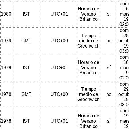
dom
Horario de
16
1980
IST
UTC+01
Verano
sí
mar
Británico
19
02:
dom
Tiempo
28
1979
GMT
UTC+00
medio de
no
octu
Greenwich
19
03:
dom
Horario de
18
1979
IST
UTC+01
Verano
sí
mar
Británico
19
02:
dom
Tiempo
29
1978
GMT
UTC+00
medio de
no
octu
Greenwich
19
03:
dom
Horario de
19
1978
IST
UTC+01
Verano
sí
mar
Británico
19