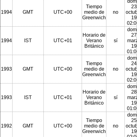
dom
Tiempo
23
1994
GMT
UTC+00
medio de
no
octu
Greenwich
19
02:
dom
Horario de
27
1994
IST
UTC+01
Verano
sí
mar
Británico
19
01:
dom
Tiempo
24
1993
GMT
UTC+00
medio de
no
octu
Greenwich
19
02:
dom
Horario de
28
1993
IST
UTC+01
Verano
sí
mar
Británico
19
01:
dom
Tiempo
25
1992
GMT
UTC+00
medio de
no
octu
Greenwich
19
02: