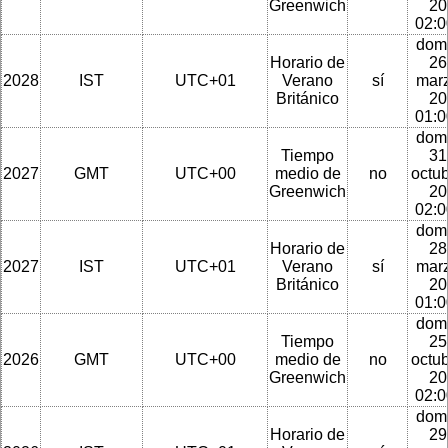
Greenwich
20
02:
dom
Horario de
26
2028
IST
UTC+01
Verano
sí
mar
Británico
20
01:
dom
Tiempo
31
2027
GMT
UTC+00
medio de
no
octu
Greenwich
20
02:
dom
Horario de
28
2027
IST
UTC+01
Verano
sí
mar
Británico
20
01:
dom
Tiempo
25
2026
GMT
UTC+00
medio de
no
octu
Greenwich
20
02:
dom
Horario de
29