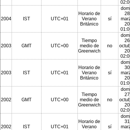
02:
dom
Horario de
28
2004
IST
UTC+01
Verano
sí
mar
Británico
20
01:
dom
Tiempo
26
2003
GMT
UTC+00
medio de
no
octu
Greenwich
20
02:
dom
Horario de
30
2003
IST
UTC+01
Verano
sí
mar
Británico
20
01:
dom
Tiempo
27
2002
GMT
UTC+00
medio de
no
octu
Greenwich
20
02:
dom
Horario de
31
2002
IST
UTC+01
Verano
sí
mar