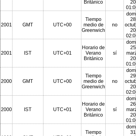
Británico
20
01:
dom
Tiempo
28
2001
GMT
UTC+00
medio de
no
octu
Greenwich
20
02:
dom
Horario de
25
2001
IST
UTC+01
Verano
sí
mar
Británico
20
01:
dom
Tiempo
29
2000
GMT
UTC+00
medio de
no
octu
Greenwich
20
02:
dom
Horario de
26
2000
IST
UTC+01
Verano
sí
mar
Británico
20
01:
dom
Tiempo
31