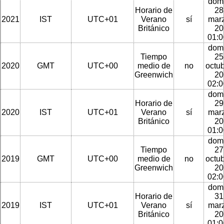
dom
Horario de
28
2021
IST
UTC+01
Verano
sí
mar
Británico
20
01:
dom
Tiempo
25
2020
GMT
UTC+00
medio de
no
octu
Greenwich
20
02:
dom
Horario de
29
2020
IST
UTC+01
Verano
sí
mar
Británico
20
01:
dom
Tiempo
27
2019
GMT
UTC+00
medio de
no
octu
Greenwich
20
02:
dom
Horario de
31
2019
IST
UTC+01
Verano
sí
mar
Británico
20
01: