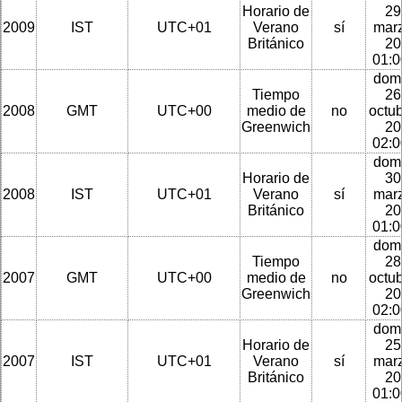
Horario de
29
2009
IST
UTC+01
Verano
sí
mar
Británico
20
01:
dom
Tiempo
26
2008
GMT
UTC+00
medio de
no
octu
Greenwich
20
02:
dom
Horario de
30
2008
IST
UTC+01
Verano
sí
mar
Británico
20
01:
dom
Tiempo
28
2007
GMT
UTC+00
medio de
no
octu
Greenwich
20
02:
dom
Horario de
25
2007
IST
UTC+01
Verano
sí
mar
Británico
20
01: