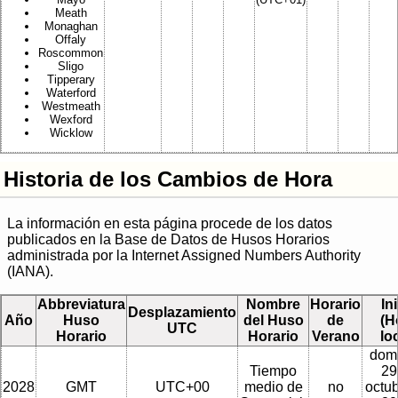
Meath
Monaghan
Offaly
Roscommon
Sligo
Tipperary
Waterford
Westmeath
Wexford
Wicklow
Historia de los Cambios de Hora
La información en esta página procede de los datos
publicados en la Base de Datos de Husos Horarios
administrada por la Internet Assigned Numbers Authority
(IANA).
Abbreviatura
Nombre
Horario
In
Desplazamiento
Año
Huso
del Huso
de
(H
UTC
Horario
Horario
Verano
lo
dom
Tiempo
29
2028
GMT
UTC+00
medio de
no
octu