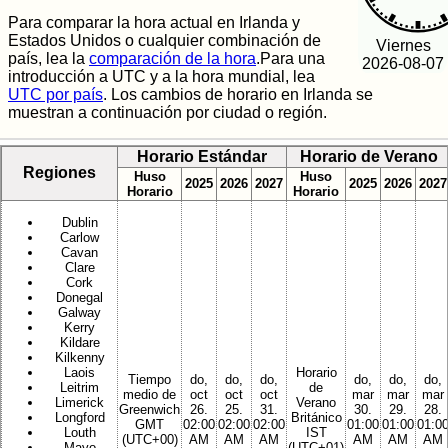
Para comparar la hora actual en Irlanda y
Estados Unidos o cualquier combinación de
Viernes
país, lea la
comparación de la hora
.Para una
2026-08-07
introducción a UTC y a la hora mundial, lea
UTC por país
. Los cambios de horario en Irlanda se
muestran a continuación por ciudad o región.
Horario Estándar
Horario de Verano
Regiones
Huso
Huso
2025
2026
2027
2025
2026
2027
Horario
Horario
Dublin
Carlow
Cavan
Clare
Cork
Donegal
Galway
Kerry
Kildare
Kilkenny
Laois
Horario
Tiempo
do,
do,
do,
do,
do,
do,
Leitrim
de
medio de
oct
oct
oct
mar
mar
mar
Limerick
Verano
Greenwich
26.
25.
31.
30.
29.
28.
Longford
Británico
GMT
02:00
02:00
02:00
01:00
01:00
01:0
Louth
IST
(UTC+00)
AM
AM
AM
AM
AM
AM
Mayo
(UTC+01)