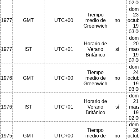
02:
dom
Tiempo
23
1977
GMT
UTC+00
medio de
no
octu
Greenwich
19
03:
dom
Horario de
20
1977
IST
UTC+01
Verano
sí
mar
Británico
19
02:
dom
Tiempo
24
1976
GMT
UTC+00
medio de
no
octu
Greenwich
19
03:
dom
Horario de
21
1976
IST
UTC+01
Verano
sí
mar
Británico
19
02:
dom
Tiempo
26
1975
GMT
UTC+00
medio de
no
octu