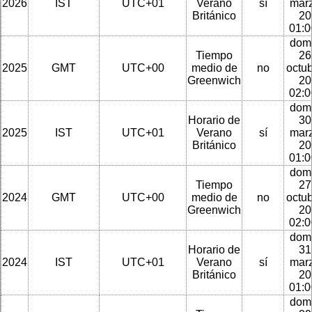
2026
IST
UTC+01
Verano
sí
mar
Británico
20
01:
dom
Tiempo
26
2025
GMT
UTC+00
medio de
no
octu
Greenwich
20
02:
dom
Horario de
30
2025
IST
UTC+01
Verano
sí
mar
Británico
20
01:
dom
Tiempo
27
2024
GMT
UTC+00
medio de
no
octu
Greenwich
20
02:
dom
Horario de
31
2024
IST
UTC+01
Verano
sí
mar
Británico
20
01:
dom