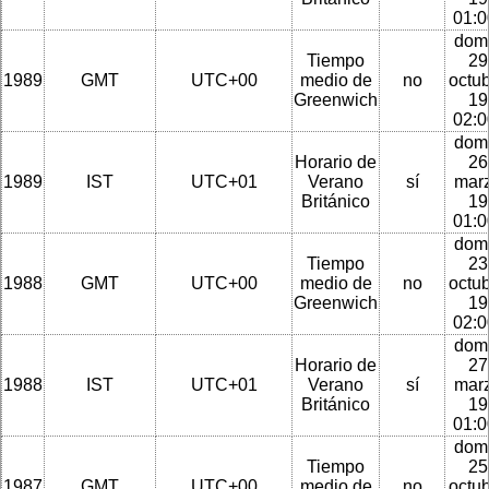
01:
dom
Tiempo
29
1989
GMT
UTC+00
medio de
no
octu
Greenwich
19
02:
dom
Horario de
26
1989
IST
UTC+01
Verano
sí
mar
Británico
19
01:
dom
Tiempo
23
1988
GMT
UTC+00
medio de
no
octu
Greenwich
19
02:
dom
Horario de
27
1988
IST
UTC+01
Verano
sí
mar
Británico
19
01:
dom
Tiempo
25
1987
GMT
UTC+00
medio de
no
octu