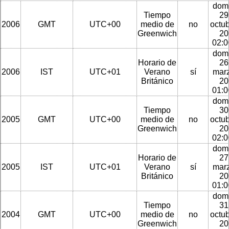
dom
Tiempo
29
2006
GMT
UTC+00
medio de
no
octu
Greenwich
20
02:
dom
Horario de
26
2006
IST
UTC+01
Verano
sí
mar
Británico
20
01:
dom
Tiempo
30
2005
GMT
UTC+00
medio de
no
octu
Greenwich
20
02:
dom
Horario de
27
2005
IST
UTC+01
Verano
sí
mar
Británico
20
01:
dom
Tiempo
31
2004
GMT
UTC+00
medio de
no
octu
Greenwich
20