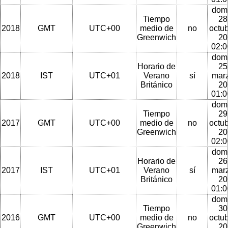
dom
Tiempo
28
2018
GMT
UTC+00
medio de
no
octu
Greenwich
20
02:
dom
Horario de
25
2018
IST
UTC+01
Verano
sí
mar
Británico
20
01:
dom
Tiempo
29
2017
GMT
UTC+00
medio de
no
octu
Greenwich
20
02:
dom
Horario de
26
2017
IST
UTC+01
Verano
sí
mar
Británico
20
01:
dom
Tiempo
30
2016
GMT
UTC+00
medio de
no
octu
Greenwich
20