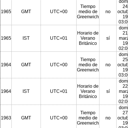
dom
Tiempo
24
1965
GMT
UTC+00
medio de
no
octu
Greenwich
19
03:
dom
Horario de
21
1965
IST
UTC+01
Verano
sí
mar
Británico
19
02:
dom
Tiempo
25
1964
GMT
UTC+00
medio de
no
octu
Greenwich
19
03:
dom
Horario de
22
1964
IST
UTC+01
Verano
sí
mar
Británico
19
02:
dom
Tiempo
27
1963
GMT
UTC+00
medio de
no
octu
Greenwich
19