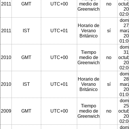
2011
GMT
UTC+00
medio de
no
octu
Greenwich
20
02:
dom
Horario de
27
2011
IST
UTC+01
Verano
sí
mar
Británico
20
01:
dom
Tiempo
31
2010
GMT
UTC+00
medio de
no
octu
Greenwich
20
02:
dom
Horario de
28
2010
IST
UTC+01
Verano
sí
mar
Británico
20
01:
dom
Tiempo
25
2009
GMT
UTC+00
medio de
no
octu
Greenwich
20
02:
dom