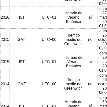
02:
dom
Horario de
27
2016
IST
UTC+01
Verano
sí
mar
Británico
20
01:
dom
Tiempo
25
2015
GMT
UTC+00
medio de
no
octu
Greenwich
20
02:
dom
Horario de
29
2015
IST
UTC+01
Verano
sí
mar
Británico
20
01:
dom
Tiempo
26
2014
GMT
UTC+00
medio de
no
octu
Greenwich
20
02:
dom
Horario de
30
2014
IST
UTC+01
Verano
sí
mar