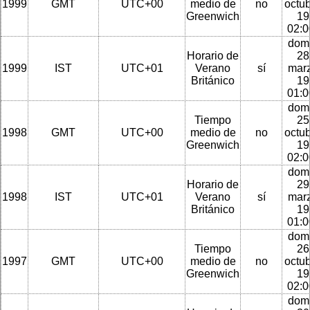
1999
GMT
UTC+00
medio de
no
octu
Greenwich
19
02:
dom
Horario de
28
1999
IST
UTC+01
Verano
sí
mar
Británico
19
01:
dom
Tiempo
25
1998
GMT
UTC+00
medio de
no
octu
Greenwich
19
02:
dom
Horario de
29
1998
IST
UTC+01
Verano
sí
mar
Británico
19
01:
dom
Tiempo
26
1997
GMT
UTC+00
medio de
no
octu
Greenwich
19
02:
dom