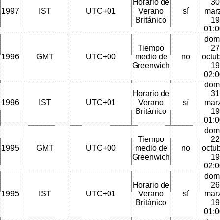
Horario de
30
1997
IST
UTC+01
Verano
sí
mar
Británico
19
01:
dom
Tiempo
27
1996
GMT
UTC+00
medio de
no
octu
Greenwich
19
02:
dom
Horario de
31
1996
IST
UTC+01
Verano
sí
mar
Británico
19
01:
dom
Tiempo
22
1995
GMT
UTC+00
medio de
no
octu
Greenwich
19
02:
dom
Horario de
26
1995
IST
UTC+01
Verano
sí
mar
Británico
19
01: