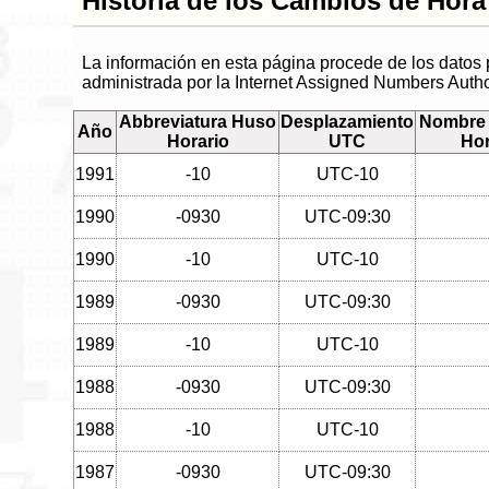
Historia de los Cambios de Hora
La información en esta página procede de los datos
administrada por la Internet Assigned Numbers Autho
Abbreviatura Huso
Desplazamiento
Nombre 
Año
Horario
UTC
Hor
1991
-10
UTC-10
1990
-0930
UTC-09:30
1990
-10
UTC-10
1989
-0930
UTC-09:30
1989
-10
UTC-10
1988
-0930
UTC-09:30
1988
-10
UTC-10
1987
-0930
UTC-09:30