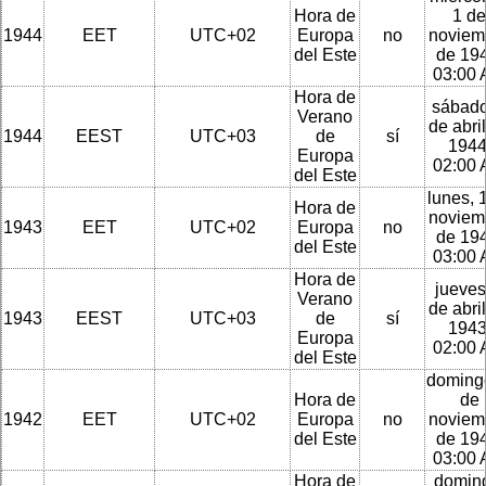
Hora de
1 de
1944
EET
UTC+02
Europa
no
noviem
del Este
de 194
03:00
Hora de
sábado
Verano
de abri
1944
EEST
UTC+03
de
sí
1944
Europa
02:00
del Este
lunes, 
Hora de
noviem
1943
EET
UTC+02
Europa
no
de 194
del Este
03:00
Hora de
jueves
Verano
de abri
1943
EEST
UTC+03
de
sí
1943
Europa
02:00
del Este
doming
Hora de
de
1942
EET
UTC+02
Europa
no
noviem
del Este
de 194
03:00
Hora de
domin