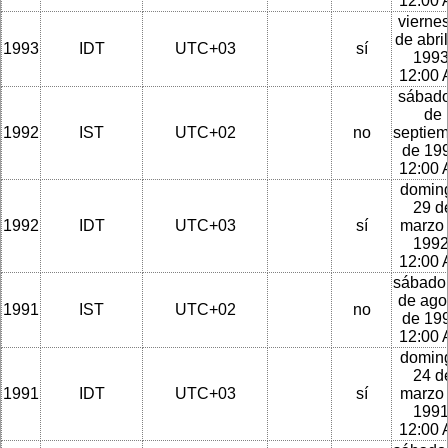
12:00
viernes
de abri
1993
IDT
UTC+03
sí
1993
12:00
sábado
de
1992
IST
UTC+02
no
septie
de 199
12:00
domin
29 d
1992
IDT
UTC+03
sí
marzo
1992
12:00
sábado
de ago
1991
IST
UTC+02
no
de 199
12:00
domin
24 d
1991
IDT
UTC+03
sí
marzo
1991
12:00