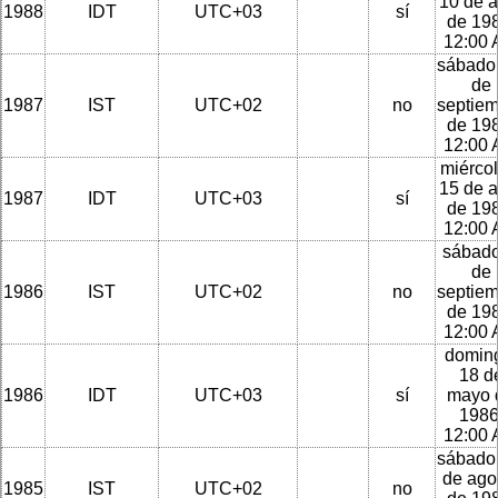
10 de a
1988
IDT
UTC+03
sí
de 198
12:00
sábado
de
1987
IST
UTC+02
no
septie
de 198
12:00
miércol
15 de a
1987
IDT
UTC+03
sí
de 198
12:00
sábado
de
1986
IST
UTC+02
no
septie
de 198
12:00
domin
18 d
1986
IDT
UTC+03
sí
mayo 
1986
12:00
sábado
de ago
1985
IST
UTC+02
no