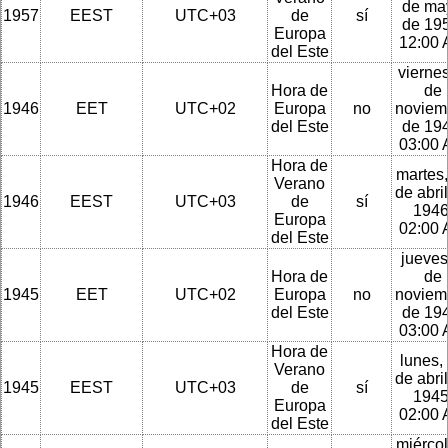
de ma
1957
EEST
UTC+03
de
sí
de 195
Europa
12:00
del Este
viernes
Hora de
de
1946
EET
UTC+02
Europa
no
noviem
del Este
de 194
03:00
Hora de
martes,
Verano
de abri
1946
EEST
UTC+03
de
sí
1946
Europa
02:00
del Este
jueves
Hora de
de
1945
EET
UTC+02
Europa
no
noviem
del Este
de 194
03:00
Hora de
lunes,
Verano
de abri
1945
EEST
UTC+03
de
sí
1945
Europa
02:00
del Este
miércol