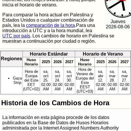
inicia el horario de verano.
Para comparar la hora actual en Palestina y
Estados Unidos o cualquier combinación de
Jueves
país, lea la
comparación de la hora
.Para una
2026-08-06
introducción a UTC y a la hora mundial, lea
UTC por país
. Los cambios de horario en Palestina se
muestran a continuación por ciudad o región.
Horario Estándar
Horario de Verano
Regiones
Huso
Huso
2025
2026
2027
2025
2026
2027
Horario
Horario
Hora de
Hora de
sa,
sa,
sa,
sa,
sa,
sa,
Verano de
Europa
oct
oct
oct
abr
mar
mar
Gaza
Europa del
del Este
25.
24.
30.
12.
28.
27.
Strip
Este
EET
02:00
02:00
02:00
02:00
02:00
02:00
EEST
(UTC+02)
AM
AM
AM
AM
AM
AM
(UTC+03)
Historia de los Cambios de Hora
La información en esta página procede de los datos
publicados en la Base de Datos de Husos Horarios
administrada por la Internet Assigned Numbers Authority