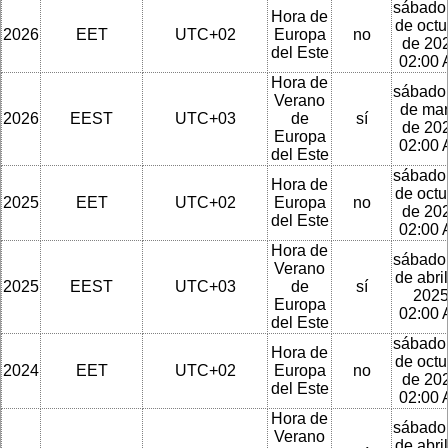
sábado
Hora de
de octu
2026
EET
UTC+02
Europa
no
de 202
del Este
02:00
Hora de
sábado
Verano
de ma
2026
EEST
UTC+03
de
sí
de 202
Europa
02:00
del Este
sábado
Hora de
de octu
2025
EET
UTC+02
Europa
no
de 202
del Este
02:00
Hora de
sábado
Verano
de abri
2025
EEST
UTC+03
de
sí
2025
Europa
02:00
del Este
sábado
Hora de
de octu
2024
EET
UTC+02
Europa
no
de 202
del Este
02:00
Hora de
sábado
Verano
de abri