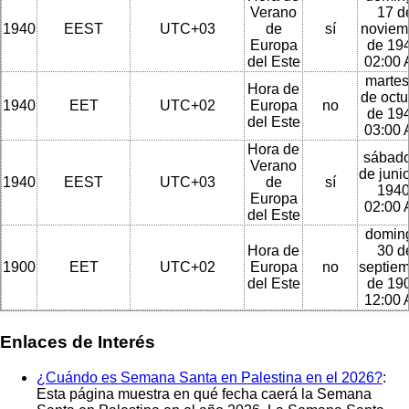
Verano
17 d
1940
EEST
UTC+03
de
sí
noviem
Europa
de 194
del Este
02:00
martes
Hora de
de octu
1940
EET
UTC+02
Europa
no
de 194
del Este
03:00
Hora de
sábado
Verano
de juni
1940
EEST
UTC+03
de
sí
1940
Europa
02:00
del Este
domin
Hora de
30 d
1900
EET
UTC+02
Europa
no
septie
del Este
de 190
12:00
Enlaces de Interés
¿Cuándo es Semana Santa en Palestina en el 2026?
:
Esta página muestra en qué fecha caerá la Semana