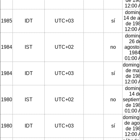
de 198
12:00
domin
14 de a
1985
IDT
UTC+03
sí
de 198
12:00
domin
26 d
1984
IST
UTC+02
no
agosto
1984
01:00
doming
de ma
1984
IDT
UTC+03
sí
de 198
12:00
domin
14 d
1980
IST
UTC+02
no
septie
de 198
01:00
doming
de ago
1980
IDT
UTC+03
sí
de 198
12:00