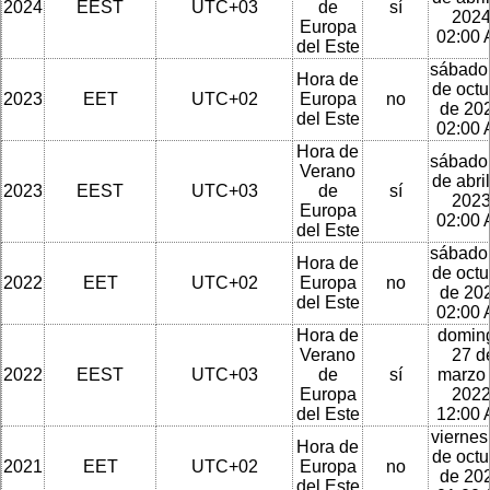
2024
EEST
UTC+03
de
sí
2024
Europa
02:00
del Este
sábado
Hora de
de octu
2023
EET
UTC+02
Europa
no
de 202
del Este
02:00
Hora de
sábado
Verano
de abri
2023
EEST
UTC+03
de
sí
2023
Europa
02:00
del Este
sábado
Hora de
de octu
2022
EET
UTC+02
Europa
no
de 202
del Este
02:00
Hora de
domin
Verano
27 d
2022
EEST
UTC+03
de
sí
marzo
Europa
2022
del Este
12:00
viernes
Hora de
de octu
2021
EET
UTC+02
Europa
no
de 202
del Este