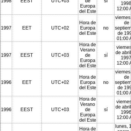
1998
EEST
UTC+03
de
sí
1998
Europa
12:00
del Este
viernes
Hora de
de
1997
EET
UTC+02
Europa
no
septie
del Este
de 199
01:00
Hora de
viernes
Verano
de abri
1997
EEST
UTC+03
de
sí
1997
Europa
12:00
del Este
viernes
Hora de
de
1996
EET
UTC+02
Europa
no
septie
del Este
de 199
01:00
Hora de
viernes
Verano
de abri
1996
EEST
UTC+03
de
sí
1996
Europa
12:00
del Este
lunes, 
Hora de