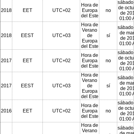
sábado
Hora de
de octu
2018
EET
UTC+02
Europa
no
de 201
del Este
01:00
Hora de
sábado
Verano
de ma
2018
EEST
UTC+03
de
sí
de 201
Europa
01:00
del Este
sábado
Hora de
de octu
2017
EET
UTC+02
Europa
no
de 201
del Este
01:00
Hora de
sábado
Verano
de ma
2017
EEST
UTC+03
de
sí
de 201
Europa
01:00
del Este
sábado
Hora de
de octu
2016
EET
UTC+02
Europa
no
de 201
del Este
01:00
Hora de
sábado
Verano
de ma