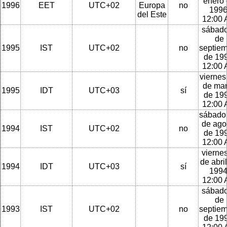
enero
1996
EET
UTC+02
Europa
no
1996
del Este
12:00
sábado
de
1995
IST
UTC+02
no
septie
de 199
12:00
viernes
de ma
1995
IDT
UTC+03
sí
de 199
12:00
sábado
de ago
1994
IST
UTC+02
no
de 199
12:00
viernes
de abri
1994
IDT
UTC+03
sí
1994
12:00
sábado
de
1993
IST
UTC+02
no
septie
de 199