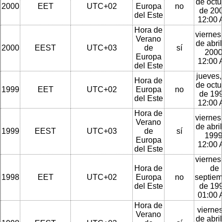
de octu
2000
EET
UTC+02
Europa
no
de 200
del Este
12:00
Hora de
viernes
Verano
de abri
2000
EEST
UTC+03
de
sí
2000
Europa
12:00
del Este
jueves,
Hora de
de octu
1999
EET
UTC+02
Europa
no
de 199
del Este
12:00
Hora de
viernes
Verano
de abri
1999
EEST
UTC+03
de
sí
1999
Europa
12:00
del Este
viernes
Hora de
de
1998
EET
UTC+02
Europa
no
septie
del Este
de 199
01:00
Hora de
viernes
Verano
de abri