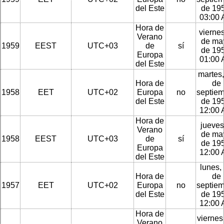
del Este
de 195
03:00
Hora de
viernes
Verano
de ma
1959
EEST
UTC+03
de
sí
de 195
Europa
01:00
del Este
martes,
Hora de
de
1958
EET
UTC+02
Europa
no
septie
del Este
de 195
12:00
Hora de
jueves
Verano
de ma
1958
EEST
UTC+03
de
sí
de 195
Europa
12:00
del Este
lunes,
Hora de
de
1957
EET
UTC+02
Europa
no
septie
del Este
de 195
12:00
Hora de
viernes
Verano