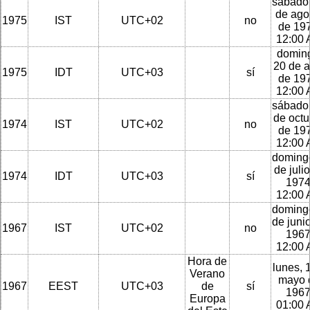
sábado
de ago
1975
IST
UTC+02
no
de 197
12:00
domin
20 de a
1975
IDT
UTC+03
sí
de 197
12:00
sábado
de octu
1974
IST
UTC+02
no
de 197
12:00
doming
de juli
1974
IDT
UTC+03
sí
1974
12:00
doming
de juni
1967
IST
UTC+02
no
1967
12:00
Hora de
lunes, 
Verano
mayo 
1967
EEST
UTC+03
de
sí
1967
Europa
01:00