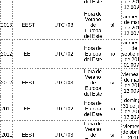
del Este
de 201
12:00
Hora de
viernes
Verano
de ma
2013
EEST
UTC+03
de
sí
de 201
Europa
12:00
del Este
viernes
Hora de
de
2012
EET
UTC+02
Europa
no
septie
del Este
de 201
01:00
Hora de
viernes
Verano
de ma
2012
EEST
UTC+03
de
sí
de 201
Europa
12:00
del Este
domin
Hora de
31 de j
2011
EET
UTC+02
Europa
no
de 201
del Este
12:00
Hora de
viernes
Verano
de abri
2011
EEST
UTC+03
de
sí
2011