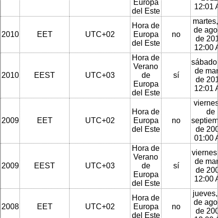
Europa
12:01
del Este
martes,
Hora de
de ago
2010
EET
UTC+02
Europa
no
de 201
del Este
12:00
Hora de
sábado
Verano
de ma
2010
EEST
UTC+03
de
sí
de 201
Europa
12:01
del Este
viernes
Hora de
de
2009
EET
UTC+02
Europa
no
septie
del Este
de 200
01:00
Hora de
viernes
Verano
de ma
2009
EEST
UTC+03
de
sí
de 200
Europa
12:00
del Este
jueves,
Hora de
de ago
2008
EET
UTC+02
Europa
no
de 200
del Este