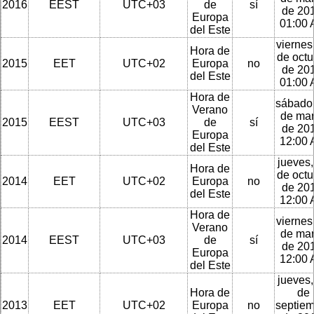
2016
EEST
UTC+03
de
sí
de 201
Europa
01:00
del Este
viernes
Hora de
de octu
2015
EET
UTC+02
Europa
no
de 201
del Este
01:00
Hora de
sábado
Verano
de ma
2015
EEST
UTC+03
de
sí
de 201
Europa
12:00
del Este
jueves,
Hora de
de octu
2014
EET
UTC+02
Europa
no
de 201
del Este
12:00
Hora de
viernes
Verano
de ma
2014
EEST
UTC+03
de
sí
de 201
Europa
12:00
del Este
jueves,
Hora de
de
2013
EET
UTC+02
Europa
no
septie