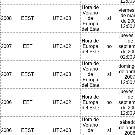
12:00
Hora de
viernes
Verano
de ma
2008
EEST
UTC+03
de
sí
de 200
Europa
12:00
del Este
jueves,
Hora de
de
2007
EET
UTC+02
Europa
no
septie
del Este
de 200
02:00
Hora de
doming
Verano
de abri
2007
EEST
UTC+03
de
sí
2007
Europa
12:00
del Este
jueves,
Hora de
de
2006
EET
UTC+02
Europa
no
septie
del Este
de 200
12:00
Hora de
sábado
Verano
de abri
2006
EEST
UTC+03
de
sí
2006