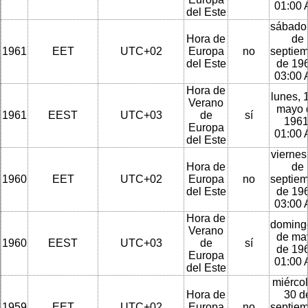
01:00
del Este
sábado
Hora de
de
1961
EET
UTC+02
Europa
no
septie
del Este
de 196
03:00
Hora de
lunes, 
Verano
mayo 
1961
EEST
UTC+03
de
sí
1961
Europa
01:00
del Este
viernes
Hora de
de
1960
EET
UTC+02
Europa
no
septie
del Este
de 196
03:00
Hora de
doming
Verano
de ma
1960
EEST
UTC+03
de
sí
de 196
Europa
01:00
del Este
miércol
Hora de
30 d
1959
EET
UTC+02
Europa
no
septie