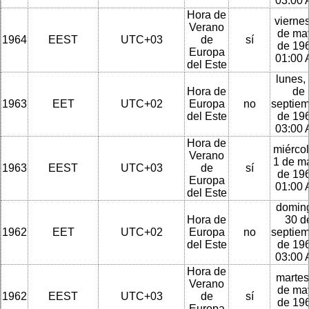
03:00
Hora de
viernes
Verano
de ma
1964
EEST
UTC+03
de
sí
de 196
Europa
01:00
del Este
lunes,
Hora de
de
1963
EET
UTC+02
Europa
no
septie
del Este
de 196
03:00
Hora de
miércol
Verano
1 de m
1963
EEST
UTC+03
de
sí
de 196
Europa
01:00
del Este
domin
Hora de
30 d
1962
EET
UTC+02
Europa
no
septie
del Este
de 196
03:00
Hora de
martes
Verano
de ma
1962
EEST
UTC+03
de
sí
de 196
Europa