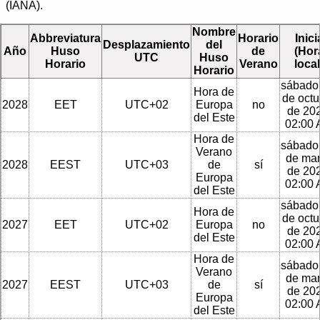
(IANA).
Nombre
Abbreviatura
Horario
Inici
Desplazamiento
del
Año
Huso
de
(Hor
UTC
Huso
Horario
Verano
local
Horario
sábado
Hora de
de octu
2028
EET
UTC+02
Europa
no
de 202
del Este
02:00
Hora de
sábado
Verano
de ma
2028
EEST
UTC+03
de
sí
de 202
Europa
02:00
del Este
sábado
Hora de
de octu
2027
EET
UTC+02
Europa
no
de 202
del Este
02:00
Hora de
sábado
Verano
de ma
2027
EEST
UTC+03
de
sí
de 202
Europa
02:00
del Este