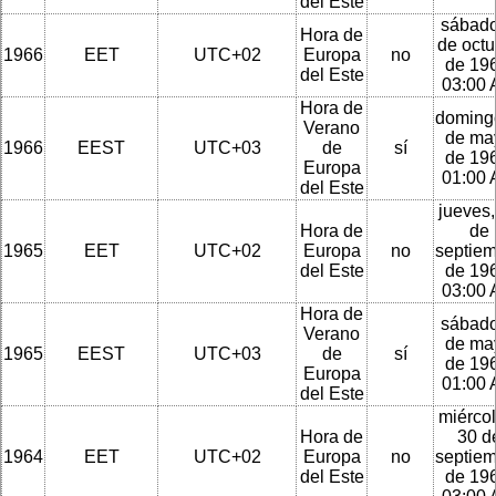
del Este
sábado
Hora de
de octu
1966
EET
UTC+02
Europa
no
de 196
del Este
03:00
Hora de
doming
Verano
de ma
1966
EEST
UTC+03
de
sí
de 196
Europa
01:00
del Este
jueves,
Hora de
de
1965
EET
UTC+02
Europa
no
septie
del Este
de 196
03:00
Hora de
sábado
Verano
de ma
1965
EEST
UTC+03
de
sí
de 196
Europa
01:00
del Este
miércol
Hora de
30 d
1964
EET
UTC+02
Europa
no
septie
del Este
de 196