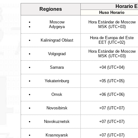
Horario 
Regiones
Huso Horario
Moscow
Hora Estándar de Moscow
Adygeya
MSK (UTC+03)
Hora de Europa del Este
Kaliningrad Oblast
EET (UTC+02)
Hora Estándar de Moscow
Volgograd
MSK (UTC+03)
Samara
+04 (UTC+04)
Yekaterinburg
+05 (UTC+05)
Omsk
+06 (UTC+06)
Novosibirsk
+07 (UTC+07)
Novokuznetsk
+07 (UTC+07)
Krasnoyarsk
+07 (UTC+07)