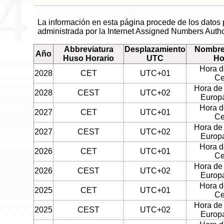
La información en esta página procede de los datos
administrada por la Internet Assigned Numbers Autho
Abbreviatura
Desplazamiento
Nombre
Año
Huso Horario
UTC
Ho
Hora d
2028
CET
UTC+01
Ce
Hora de
2028
CEST
UTC+02
Europa
Hora d
2027
CET
UTC+01
Ce
Hora de
2027
CEST
UTC+02
Europa
Hora d
2026
CET
UTC+01
Ce
Hora de
2026
CEST
UTC+02
Europa
Hora d
2025
CET
UTC+01
Ce
Hora de
2025
CEST
UTC+02
Europa