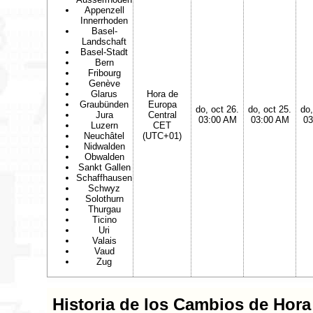
Appenzell
Innerrhoden
Basel-
Landschaft
Basel-Stadt
Bern
Fribourg
Genève
Glarus
Hora de
Graubünden
Europa
do, oct 26.
do, oct 25.
do,
Jura
Central
03:00 AM
03:00 AM
03
Luzern
CET
Neuchâtel
(UTC+01)
Nidwalden
Obwalden
Sankt Gallen
Schaffhausen
Schwyz
Solothurn
Thurgau
Ticino
Uri
Valais
Vaud
Zug
Historia de los Cambios de Hora