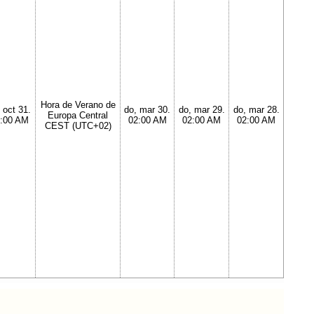
Hora de Verano de
 oct 31.
do, mar 30.
do, mar 29.
do, mar 28.
Europa Central
:00 AM
02:00 AM
02:00 AM
02:00 AM
CEST (UTC+02)