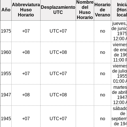
Nombre
Abbreviatura
Horario
Inici
Desplazamiento
del
Año
Huso
de
(Hor
UTC
Huso
Horario
Verano
local
Horario
jueves,
de juni
1975
+07
UTC+07
no
1975
12:00
viernes
de en
1960
+08
UTC+08
no
de 196
11:00
viernes
de juli
1955
+07
UTC+07
no
1955
01:00
martes
de abri
1947
+08
UTC+08
no
1947
12:00
sábado
de
1945
+07
UTC+07
no
septie
de 194