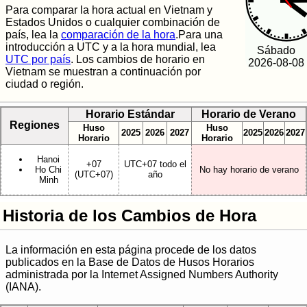
Para comparar la hora actual en Vietnam y
Estados Unidos o cualquier combinación de
país, lea la
comparación de la hora
.Para una
introducción a UTC y a la hora mundial, lea
Sábado
UTC por país
. Los cambios de horario en
2026-08-08
Vietnam se muestran a continuación por
ciudad o región.
Horario Estándar
Horario de Verano
Regiones
Huso
Huso
2025
2026
2027
2025
2026
2027
Horario
Horario
Hanoi
+07
UTC+07 todo el
Ho Chi
No hay horario de verano
(UTC+07)
año
Minh
Historia de los Cambios de Hora
La información en esta página procede de los datos
publicados en la Base de Datos de Husos Horarios
administrada por la Internet Assigned Numbers Authority
(IANA).