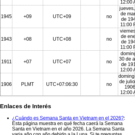
12:00
jueves,
de ma
1945
+09
UTC+09
no
de 194
11:00
viernes
de en
1943
+08
UTC+08
no
de 194
11:00
domin
30 de a
1911
+07
UTC+07
no
de 191
12:00
doming
de juli
1906
PLMT
UTC+07:06:30
no
1906
12:00
Enlaces de Interés
¿Cuándo es Semana Santa en Vietnam en el 2026?
:
Esta página muestra en qué fecha caerá la Semana
Santa en Vietnam en el año 2026. La Semana Santa
varia año con año debido a la Luna. Si te preguntas,