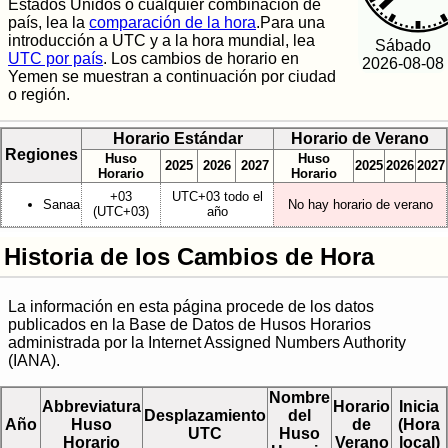
Estados Unidos o cualquier combinación de
país, lea la
comparación de la hora
.Para una
introducción a UTC y a la hora mundial, lea
Sábado
UTC por país
. Los cambios de horario en
2026-08-08
Yemen se muestran a continuación por ciudad
o región.
Horario Estándar
Horario de Verano
Regiones
Huso
Huso
2025
2026
2027
2025
2026
2027
Horario
Horario
+03
UTC+03 todo el
Sanaa
No hay horario de verano
(UTC+03)
año
Historia de los Cambios de Hora
La información en esta página procede de los datos
publicados en la Base de Datos de Husos Horarios
administrada por la Internet Assigned Numbers Authority
(IANA).
Nombre
Abbreviatura
Horario
Inicia
Desplazamiento
del
Año
Huso
de
(Hora
UTC
Huso
Horario
Verano
local)