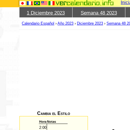
Inic
1 Diciembre 2023
Semana 48 2023
Calendario Español
›
Año 2023
›
Diciembre 2023
›
Semana 48 2
Cambia el Estilo
Hora
Notas
2:00