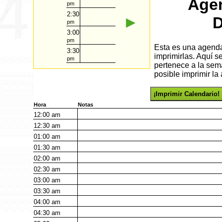
Agen
pm
2:30
►
D
pm
3:00
pm
Esta es una agenda 
3:30
imprimirlas. Aquí s
pm
pertenece a la sem
posible imprimir la
¡Imprimir Calendario!
Hora
Notas
12:00
am
12:30
am
01:00
am
01:30
am
02:00
am
02:30
am
03:00
am
03:30
am
04:00
am
04:30
am