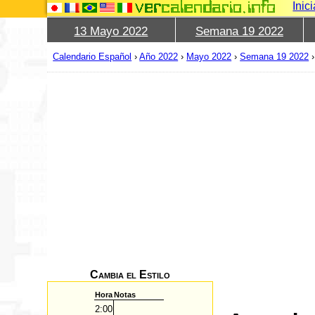
Inic
13 Mayo 2022
Semana 19 2022
Calendario Español
›
Año 2022
›
Mayo 2022
›
Semana 19 2022
Cambia el Estilo
Hora
Notas
2:00