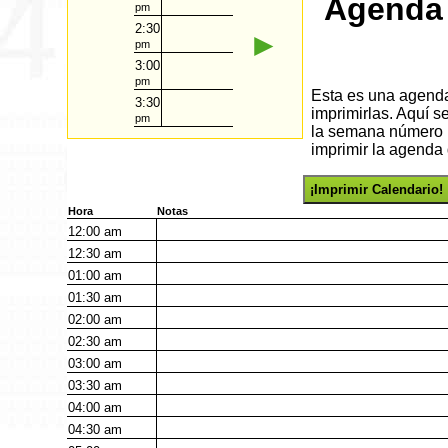
Agenda 
pm
2:30
►
pm
3:00
pm
Esta es una agenda 
3:30
imprimirlas. Aquí 
pm
la semana número 1
imprimir la agenda 
¡Imprimir Calendario!
Hora
Notas
12:00
am
12:30
am
01:00
am
01:30
am
02:00
am
02:30
am
03:00
am
03:30
am
04:00
am
04:30
am