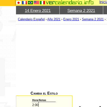
Inic
14 Enero 2021
Semana 2 2021
Calendario Español
›
Año 2021
›
Enero 2021
›
Semana 2 2021
›
Cambia el Estilo
Hora
Notas
2:00