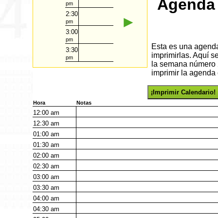
Agenda 
pm
2:30
►
pm
3:00
pm
Esta es una agenda 
3:30
imprimirlas. Aquí 
pm
la semana número 2
imprimir la agenda 
¡Imprimir Calendario!
Hora
Notas
12:00
am
12:30
am
01:00
am
01:30
am
02:00
am
02:30
am
03:00
am
03:30
am
04:00
am
04:30
am