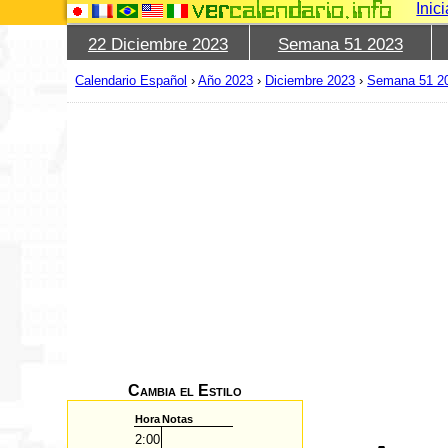
Inic
22 Diciembre 2023
Semana 51 2023
Calendario Español
›
Año 2023
›
Diciembre 2023
›
Semana 51 2
Cambia el Estilo
Hora
Notas
2:00