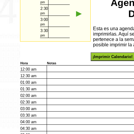
Agen
pm
2:30
►
D
pm
3:00
pm
Esta es una agenda 
3:30
imprimirlas. Aquí s
pm
pertenece a la sem
posible imprimir la
¡Imprimir Calendario!
Hora
Notas
12:00
am
12:30
am
01:00
am
01:30
am
02:00
am
02:30
am
03:00
am
03:30
am
04:00
am
04:30
am