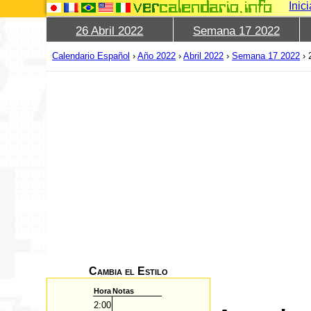
Inic
26 Abril 2022
Semana 17 2022
Calendario Español
›
Año 2022
›
Abril 2022
›
Semana 17 2022
›
Cambia el Estilo
Hora
Notas
2:00