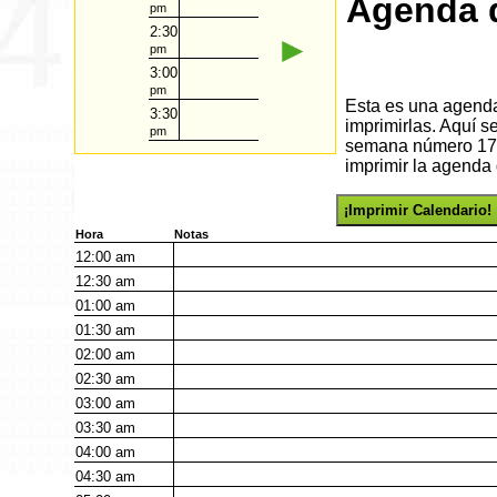
Agenda d
pm
2:30
►
pm
3:00
pm
Esta es una agenda 
3:30
imprimirlas. Aquí s
pm
semana número 17 d
imprimir la agenda 
¡Imprimir Calendario!
Hora
Notas
12:00
am
12:30
am
01:00
am
01:30
am
02:00
am
02:30
am
03:00
am
03:30
am
04:00
am
04:30
am