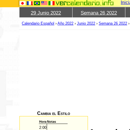
Inic
29 Junio 2022
Semana 26 2022
Calendario Español
›
Año 2022
›
Junio 2022
›
Semana 26 2022
Cambia el Estilo
Hora
Notas
2:00