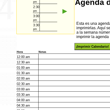
Agenda d
pm
2:30
►
pm
3:00
pm
Esta es una agenda 
3:30
imprimirlas. Aquí s
pm
a la semana número
imprimir la agenda 
¡Imprimir Calendario!
Hora
Notas
12:00
am
12:30
am
01:00
am
01:30
am
02:00
am
02:30
am
03:00
am
03:30
am
04:00
am
04:30
am