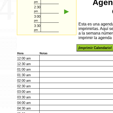
Agen
pm
2:30
►
pm
3:00
pm
Esta es una agenda 
3:30
imprimirlas. Aquí 
pm
a la semana número
imprimir la agenda 
¡Imprimir Calendario!
Hora
Notas
12:00
am
12:30
am
01:00
am
01:30
am
02:00
am
02:30
am
03:00
am
03:30
am
04:00
am
04:30
am