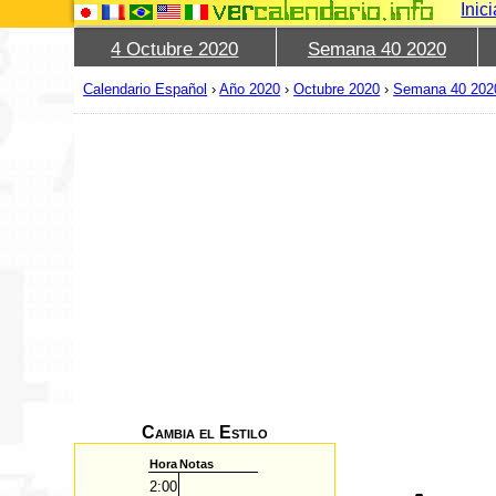
Inic
4 Octubre 2020
Semana 40 2020
Calendario Español
›
Año 2020
›
Octubre 2020
›
Semana 40 202
Cambia el Estilo
Hora
Notas
2:00