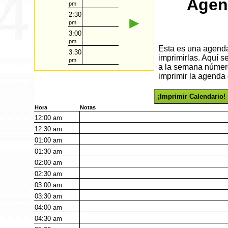
Agen
pm
2:30
►
pm
3:00
pm
Esta es una agenda 
3:30
imprimirlas. Aquí 
pm
a la semana número
imprimir la agenda 
¡Imprimir Calendario!
Hora
Notas
12:00
am
12:30
am
01:00
am
01:30
am
02:00
am
02:30
am
03:00
am
03:30
am
04:00
am
04:30
am