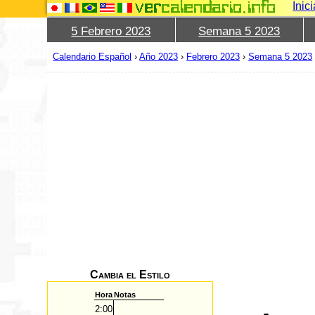
Inic
5 Febrero 2023
Semana 5 2023
Calendario Español
›
Año 2023
›
Febrero 2023
›
Semana 5 2023
Cambia el Estilo
Hora
Notas
2:00