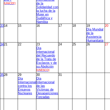
[UNICEF]
de la
Solidaridad con
la lucha de la
Mujer en
Sudáfrica y
Namibia
33
14
15
16
17
18
19
20
Día Mundial
de la
Asistencia
Humanitaria
34
21
22
23
24
25
26
27
Día
Internacional
del Recuerdo
de la Trata de
Esclavos y de
su Abolición
[UNESCO]
35
28
29
30
31
Día
Día
Internacional
Internacional
contra los
de las
Ensayos
Víctimas de
Nucleares
Desapariciones
Forzadas