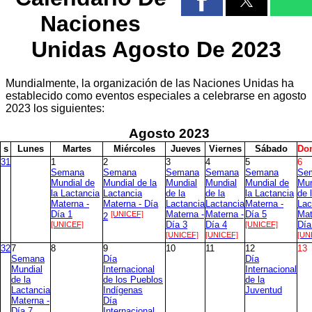
Naciones
Unidas Agosto De 2023
Mundialmente, la organización de las Naciones Unidas ha
establecido como eventos especiales a celebrarse en agosto
2023 los siguientes:
Agosto
2023
s
L
unes
M
artes
M
iércoles
J
ueves
V
iernes
S
ábado
D
o
31
1
2
3
4
5
6
Semana
Semana
Semana
Semana
Semana
Se
Mundial de
Mundial de la
Mundial
Mundial
Mundial de
Mun
la Lactancia
Lactancia
de la
de la
la Lactancia
de 
Materna -
Materna - Día
Lactancia
Lactancia
Materna -
Lac
Día 1
[UNICEF]
Materna -
Materna -
Día 5
Mat
2
[UNICEF]
Día 3
Día 4
[UNICEF]
Día
[UNICEF]
[UNICEF]
[UN
32
7
8
9
10
11
12
13
Semana
Día
Día
Mundial
Internacional
Internacional
de la
de los Pueblos
de la
Lactancia
Indígenas
Juventud
Materna -
Día
Día 7
Internacional