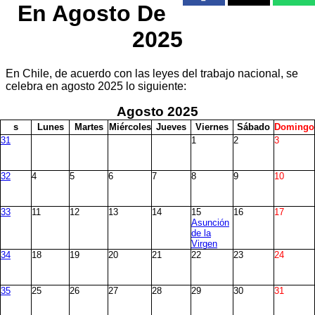
En Agosto De
2025
En Chile, de acuerdo con las leyes del trabajo nacional, se
celebra en agosto 2025 lo siguiente:
Agosto
2025
s
L
unes
M
artes
M
iércoles
J
ueves
V
iernes
S
ábado
D
omingo
31
1
2
3
32
4
5
6
7
8
9
10
33
11
12
13
14
15
16
17
Asunción
de la
Virgen
34
18
19
20
21
22
23
24
35
25
26
27
28
29
30
31