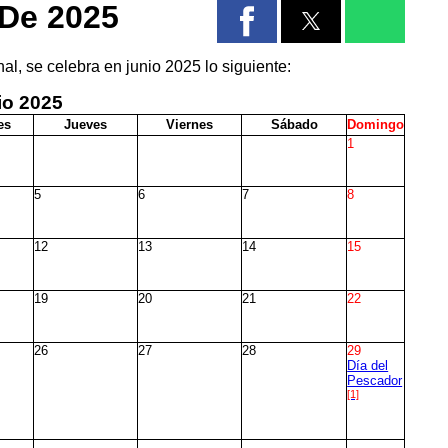
 De 2025
al, se celebra en junio 2025 lo siguiente:
io
2025
es
J
ueves
V
iernes
S
ábado
D
omingo
1
5
6
7
8
12
13
14
15
19
20
21
22
26
27
28
29
Día del
Pescador
[1]