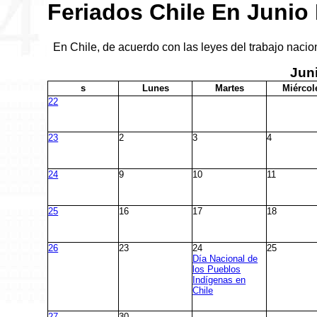
Feriados Chile En Junio
En Chile, de acuerdo con las leyes del trabajo nacion
Jun
s
L
unes
M
artes
M
iércol
22
23
2
3
4
24
9
10
11
25
16
17
18
26
23
24
25
Día Nacional de
los Pueblos
Indígenas en
Chile
27
30