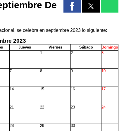
eptiembre De
acional, se celebra en septiembre 2023 lo siguiente:
embre
2023
es
J
ueves
V
iernes
S
ábado
D
omingo
1
2
3
7
8
9
10
14
15
16
17
21
22
23
24
28
29
30