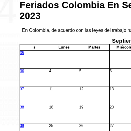
Feriados Colombia En S
2023
En Colombia, de acuerdo con las leyes del trabajo n
Septi
s
L
unes
M
artes
M
iércol
35
36
4
5
6
37
11
12
13
38
18
19
20
39
25
26
27