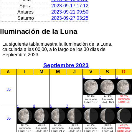
Spica
2023-09-17 17:12
Antares
2023-09-21 09:50
Saturno
2023-09-27 03:25
Iluminación de la Luna
La siguiente tabla muestra la iluminación de la Luna,
calculada a las 00:00, a lo largo de los 30 días de
Septiembre 2023.
Septiembre 2023
s
L
M
M
J
V
S
D
1
2
3
35
88.5%
98.9%
94.9%
iluminada
iluminada
iluminada
Edad:
18
Edad:
15.7
Edad:
16.9
4
5
6
7
8
9
10
36
22.3%
80.1%
70.6%
60.4%
50.1%
40.2%
30.8%
iluminada
iluminada
iluminada
iluminada
iluminada
iluminada
iluminada
Edad:
24.9
Edad:
19.1
Edad:
20.2
Edad:
21.2
Edad:
22.1
Edad:
23.1
Edad:
24