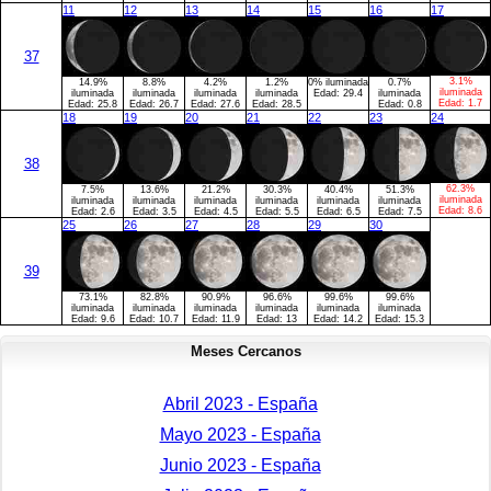
11
12
13
14
15
16
17
37
3.1%
14.9%
8.8%
4.2%
1.2%
0% iluminada
0.7%
iluminada
iluminada
iluminada
iluminada
iluminada
Edad:
29.4
iluminada
Edad:
1.7
Edad:
25.8
Edad:
26.7
Edad:
27.6
Edad:
28.5
Edad:
0.8
18
19
20
21
22
23
24
38
62.3%
7.5%
13.6%
21.2%
30.3%
40.4%
51.3%
iluminada
iluminada
iluminada
iluminada
iluminada
iluminada
iluminada
Edad:
8.6
Edad:
2.6
Edad:
3.5
Edad:
4.5
Edad:
5.5
Edad:
6.5
Edad:
7.5
25
26
27
28
29
30
39
73.1%
82.8%
90.9%
96.6%
99.6%
99.6%
iluminada
iluminada
iluminada
iluminada
iluminada
iluminada
Edad:
9.6
Edad:
10.7
Edad:
11.9
Edad:
13
Edad:
14.2
Edad:
15.3
Meses Cercanos
Abril 2023 - España
Mayo 2023 - España
Junio 2023 - España