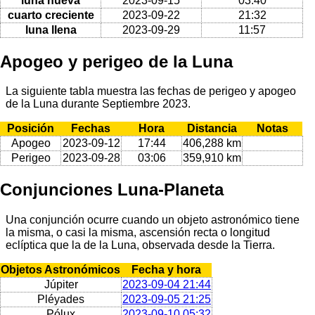
luna nueva
2023-09-15
03:40
cuarto creciente
2023-09-22
21:32
luna llena
2023-09-29
11:57
Apogeo y perigeo de la Luna
La siguiente tabla muestra las fechas de perigeo y apogeo
de la Luna durante Septiembre 2023.
Posición
Fechas
Hora
Distancia
Notas
Apogeo
2023-09-12
17:44
406,288 km
Perigeo
2023-09-28
03:06
359,910 km
Conjunciones Luna-Planeta
Una conjunción ocurre cuando un objeto astronómico tiene
la misma, o casi la misma, ascensión recta o longitud
eclíptica que la de la Luna, observada desde la Tierra.
Objetos Astronómicos
Fecha y hora
Júpiter
2023-09-04 21:44
Pléyades
2023-09-05 21:25
Pólux
2023-09-10 05:32