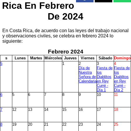
Rica En Febrero
De 2024
En Costa Rica, de acuerdo con las leyes del trabajo nacional
y observaciones civiles, se celebra en febrero 2024 lo
siguiente:
Febrero
2024
s
L
unes
M
artes
M
iércoles
J
ueves
V
iernes
S
ábado
D
omingo
5
1
2
3
4
Día de
Fiesta de
Fiesta de
Nuestra
los
los
Señora de
Diablitos
Diablitos
Calendaria
en Rey
en Rey
Curré -
Curré -
Día 1
Día 2
6
5
6
7
8
9
10
11
7
12
13
14
15
16
17
18
8
19
20
21
22
23
24
25