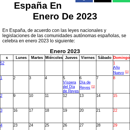
España En
Enero De 2023
En España, de acuerdo con las leyes nacionales y
legislaciones de las comunidades autónomas españolas, se
celebra en enero 2023 lo siguiente:
Enero
2023
s
L
unes
M
artes
M
iércoles
J
ueves
V
iernes
S
ábado
D
omingo
52
1
Año
[1]
Nuevo
1
2
3
4
5
6
7
8
Víspera
Día de
del Día
[1]
Reyes
de Reyes
2
9
10
11
12
13
14
15
3
16
17
18
19
20
21
22
4
23
24
25
26
27
28
29