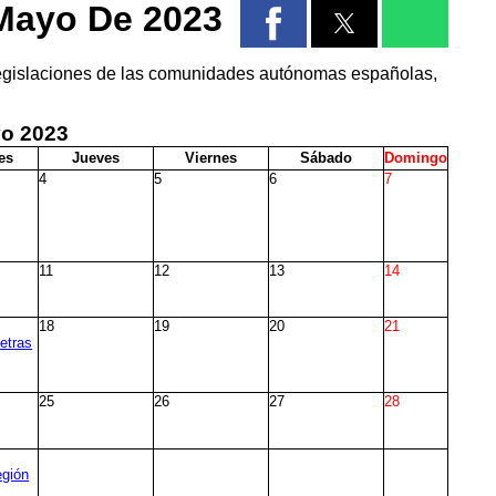
Mayo De 2023
legislaciones de las comunidades autónomas españolas,
yo
2023
es
J
ueves
V
iernes
S
ábado
D
omingo
4
5
6
7
11
12
13
14
18
19
20
21
Letras
25
26
27
28
egión