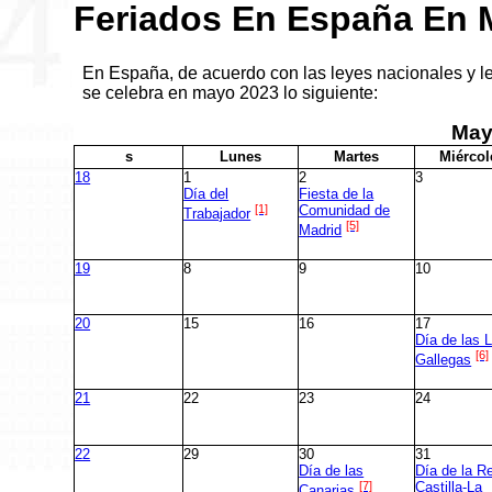
Feriados En España En 
En España, de acuerdo con las leyes nacionales y 
se celebra en mayo 2023 lo siguiente:
Ma
s
L
unes
M
artes
M
iércol
18
1
2
3
Día del
Fiesta de la
[1]
Comunidad de
Trabajador
[5]
Madrid
19
8
9
10
20
15
16
17
Día de las 
[6]
Gallegas
21
22
23
24
22
29
30
31
Día de las
Día de la R
[7]
Castilla-La
Canarias