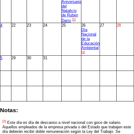
Aniversario
del
Natalicio
de Rubén
[1]
Darío
4
22
23
24
25
26
27
28
Día
Nacional
de la
Educación
Ambiental
[1]
5
29
30
31
Notas:
[2]
Este día es día de descanso a nivel nacional con goce de salario.
Aquellos empleados de la empresa privada o del Estado que trabajen este
día deberán recibir doble remuneración según la Ley del Trabajo. Se