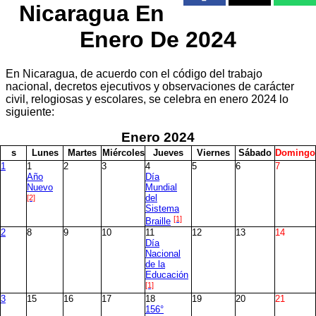
Nicaragua En
Enero De 2024
En Nicaragua, de acuerdo con el código del trabajo
nacional, decretos ejecutivos y observaciones de carácter
civil, relogiosas y escolares, se celebra en enero 2024 lo
siguiente:
Enero
2024
s
L
unes
M
artes
M
iércoles
J
ueves
V
iernes
S
ábado
D
omingo
1
1
2
3
4
5
6
7
Año
Día
Nuevo
Mundial
[2]
del
Sistema
[1]
Braille
2
8
9
10
11
12
13
14
Día
Nacional
de la
Educación
[1]
3
15
16
17
18
19
20
21
156°