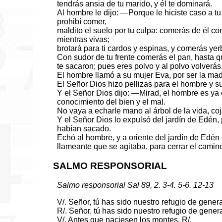
tendrás ansia de tu marido, y él te dominará.
Al hombre le dijo: —Porque le hiciste caso a tu
prohibí comer,
maldito el suelo por tu culpa: comerás de él con
mientras vivas;
brotará para ti cardos y espinas, y comerás ye
Con sudor de tu frente comerás el pan, hasta qu
te sacaron; pues eres polvo y al polvo volverás
El hombre llamó a su mujer Eva, por ser la mad
El Señor Dios hizo pellizas para el hombre y su 
Y el Señor Dios dijo: —Mirad, el hombre es ya
conocimiento del bien y el mal.
No vaya a echarle mano al árbol de la vida, coj
Y el Señor Dios lo expulsó del jardín de Edén,
habían sacado.
Echó al hombre, y a oriente del jardín de Edén
llameante que se agitaba, para cerrar el camino
SALMO RESPONSORIAL
Salmo responsorial Sal 89, 2. 3-4. 5-6. 12-13
V/. Señor, tú has sido nuestro refugio de gene
R/. Señor, tú has sido nuestro refugio de gene
V/. Antes que naciesen los montes, R/.