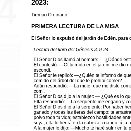
2023:
Tiempo Ordinario.
PRIMERA LECTURA DE LA MISA
El Señor lo expulsó del jardín de Edén, para 
Lectura del libro del Génesis 3, 9-24
El Señor Dios llamó al hombre: — ¿Dónde est
El contestó: —Oí tu ruido en el jardín, me dio
escondí.
El Señor le replicó: —¿Quién te informó de q
comido del árbol del que te prohibí comer?
Adán respondió: —La mujer que me diste como 
comí.
El Señor Dios dijo a la mujer: — ¿Qué es lo q
Ella respondió: —La serpiente me engaño y co
El Señor Dios dijo a la serpiente: Por haber he
ganado y todas las fieras del campo; te arrastr
polvo toda tu vida; establezco hostilidades entre 
suya; ella te herirá en la cabeza, cuando tú la h
A la mujer le dijo: —Mucho te haré sufrir en tu p