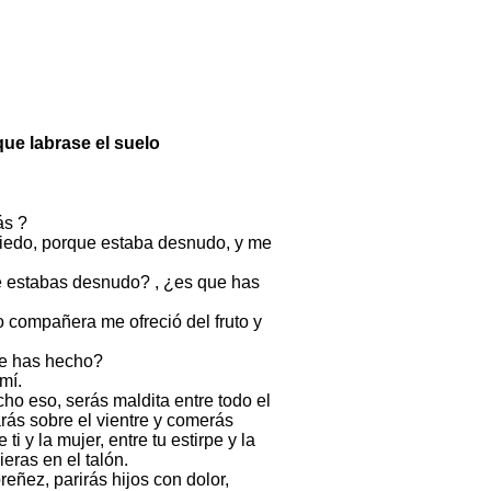
que labrase el suelo
ás ?
 miedo, porque estaba desnudo, y me
ue estabas desnudo? , ¿es que has
compañera me ofreció del fruto y
ue has hecho?
mí.
cho eso, serás maldita entre todo el
arás sobre el vientre y comerás
ti y la mujer, entre tu estirpe y la
ieras en el talón.
reñez, parirás hijos con dolor,