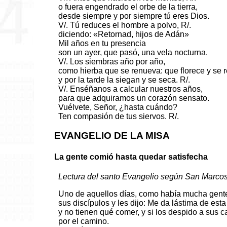
o fuera engendrado el orbe de la tierra,
desde siempre y por siempre tú eres Dios.
V/. Tú reduces el hombre a polvo, R/.
diciendo: «Retornad, hijos de Adán»
Mil años en tu presencia
son un ayer, que pasó, una vela nocturna.
V/. Los siembras año por año,
como hierba que se renueva: que florece y se 
y por la tarde la siegan y se seca. R/.
V/. Enséñanos a calcular nuestros años,
para que adquiramos un corazón sensato.
Vuélvete, Señor, ¿hasta cuándo?
Ten compasión de tus siervos. R/.
EVANGELIO DE LA MISA
La gente comió hasta quedar satisfecha
Lectura del santo Evangelio según San Marcos
Uno de aquellos días, como había mucha gente
sus discípulos y les dijo: Me da lástima de est
y no tienen qué comer, y si los despido a sus
por el camino.