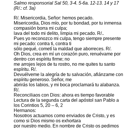
Salmo responsorial Sal 50, 3-4. 5-6a. 12-13. 14 y 17
(R/.: cf. 3a)
R/. Misericordia, Señor: hemos pecado.
Misericordia, Dios mío, por tu bondad, por tu inmensa
compasión borra mi culpa;
lava del todo mi delito, limpia mi pecado. R/..
Pues yo reconozco mi culpa, tengo siempre presente
mi pecado: contra ti, contra ti
sólo pequé, cometí la maldad que aborreces. R/.
Oh Dios, crea en mí un corazón puro, renuévame por
dentro con espíritu firme; no
me arrojes lejos de tu rostro, no me quites tu santo
espíritu. R/.
Devuélveme la alegría de tu salvación, afiánzame con
espíritu generoso. Señor, me
abrirás los labios, y mi boca proclamará tu alabanza.
R/.
Reconciliaos con Dios: ahora es tiempo favorable
Lectura de la segunda carta del apóstol san Pablo a
los Corintios 5, 20 -- 6, 2
Hermanos:
Nosotros actuamos como enviados de Cristo, y es
como si Dios mismo os exhortara
por nuestro medio. En nombre de Cristo os pedimos