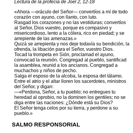
Lectura de la profecía de Joel 2, 12-18
«Ahora —oráculo del Señor— convertíos a mí de todo
corazón con ayuno, con llanto, con luto.
Rasgad los corazones y no las vestiduras; convertíos
al Señor, Dios vuestro, porque es compasivo y
misericordioso, lento a la cólera, rico en piedad; y se
arrepiente de las amenazas.»
Quizá se arrepienta y nos deje todavía su bendición, la
ofrenda, la libación para el Señor, vuestro Dios.
Tocad la trompeta en Sión, proclamad el ayuno,
convocad la reunión. Congregad al pueblo, santificad
la asamblea, reunid a los ancianos. Congregad a
muchachos y niños de pecho.
Salga el esposo de la alcoba, la esposa del tálamo.
Entre el atrio y el altar lloren los sacerdotes, ministros
del Señor, y digan:
—«Perdona, Señor, a tu pueblo; no entregues tu
heredad al oprobio, no la dominen los gentiles; no se
diga entre las naciones: ¿Dónde está su Dios?
El Señor tenga celos por su tierra, y perdone a su
pueblo.»
SALMO RESPONSORIAL