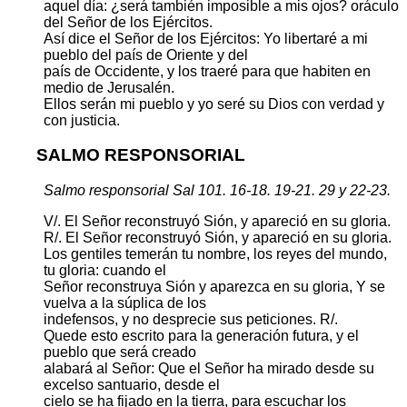
aquel día: ¿será también imposible a mis ojos? oráculo
del Señor de los Ejércitos.
Así dice el Señor de los Ejércitos: Yo libertaré a mi
pueblo del país de Oriente y del
país de Occidente, y los traeré para que habiten en
medio de Jerusalén.
Ellos serán mi pueblo y yo seré su Dios con verdad y
con justicia.
SALMO RESPONSORIAL
Salmo responsorial Sal 101. 16-18. 19-21. 29 y 22-23.
V/. El Señor reconstruyó Sión, y apareció en su gloria.
R/. El Señor reconstruyó Sión, y apareció en su gloria.
Los gentiles temerán tu nombre, los reyes del mundo,
tu gloria: cuando el
Señor reconstruya Sión y aparezca en su gloria, Y se
vuelva a la súplica de los
indefensos, y no desprecie sus peticiones. R/.
Quede esto escrito para la generación futura, y el
pueblo que será creado
alabará al Señor: Que el Señor ha mirado desde su
excelso santuario, desde el
cielo se ha fijado en la tierra, para escuchar los