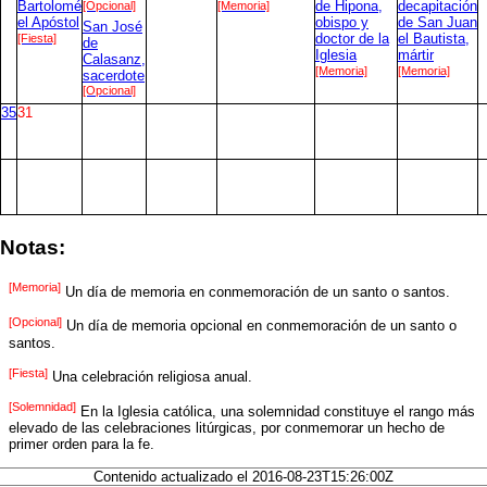
Bartolomé
[Opcional]
[Memoria]
de Hipona,
decapitación
el Apóstol
obispo y
de San Juan
San José
[Fiesta]
doctor de la
el Bautista,
de
Iglesia
mártir
Calasanz,
[Memoria]
[Memoria]
sacerdote
[Opcional]
35
31
Notas:
[Memoria]
Un día de memoria en conmemoración de un santo o santos.
[Opcional]
Un día de memoria opcional en conmemoración de un santo o
santos.
[Fiesta]
Una celebración religiosa anual.
[Solemnidad]
En la Iglesia católica, una solemnidad constituye el rango más
elevado de las celebraciones litúrgicas, por conmemorar un hecho de
primer orden para la fe.
Contenido actualizado el 2016-08-23T15:26:00Z