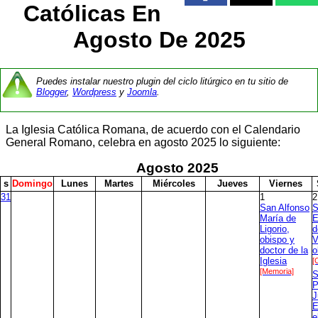
Católicas En
Agosto De 2025
Puedes instalar nuestro plugin del ciclo litúrgico en tu sitio de
Blogger
,
Wordpress
y
Joomla
.
La Iglesia Católica Romana, de acuerdo con el Calendario
General Romano, celebra en agosto 2025 lo siguiente:
Agosto
2025
s
D
omingo
L
unes
M
artes
M
iércoles
J
ueves
V
iernes
31
1
2
San Alfonso
S
María de
E
Ligorio,
d
obispo y
V
doctor de la
o
Iglesia
[
[Memoria]
S
P
J
E
e