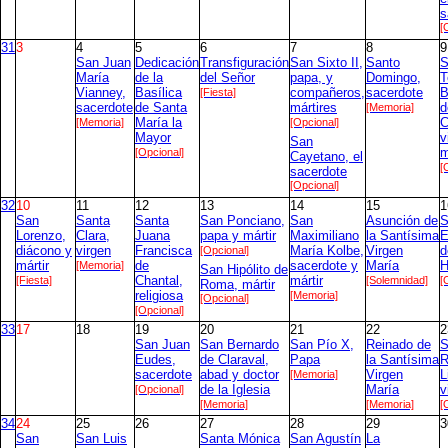
s
[
31
3
4
5
6
7
8
9
San Juan
Dedicación
Transfiguración
San Sixto II,
Santo
S
María
de la
del Señor
papa, y
Domingo,
T
Vianney,
Basílica
[Fiesta]
compañeros,
sacerdote
B
sacerdote
de Santa
mártires
[Memoria]
d
[Memoria]
María la
[Opcional]
C
Mayor
v
San
[Opcional]
m
Cayetano, el
[
sacerdote
[Opcional]
32
10
11
12
13
14
15
1
San
Santa
Santa
San Ponciano,
San
Asunción de
S
Lorenzo,
Clara,
Juana
papa y mártir
Maximiliano
la Santísima
E
diácono y
virgen
Francisca
[Opcional]
María Kolbe,
Virgen
d
mártir
[Memoria]
de
sacerdote y
María
H
San Hipólito de
[Fiesta]
Chantal,
mártir
[Solemnidad]
[
Roma, mártir
religiosa
[Memoria]
[Opcional]
[Opcional]
33
17
18
19
20
21
22
2
San Juan
San Bernardo
San Pío X,
Reinado de
S
Eudes,
de Claraval,
Papa
la Santísima
R
sacerdote
abad y doctor
[Memoria]
Virgen
L
[Opcional]
de la Iglesia
María
v
[Memoria]
[Memoria]
[
34
24
25
26
27
28
29
3
San
San Luis
Santa Mónica
San Agustín
La