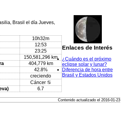
ilia, Brasil el día Jueves,
10h32m
12:53
Enlaces de Interés
23:25
150,581,296 km
¿Cuándo es el próximo
ra
404,779 km
eclipse solar y lunar?
42.8%
Diferencia de hora entre
Brasil y Estados Unidos
creciendo
Cáncer ♋
eva)
6.7
Contenido actualizado el 2016-01-23