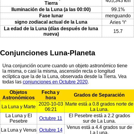
405,343 km
Tierra
Iluminación de la Luna (a las 00:00)
99.1%
Fase lunar
menguando
signo zodiacal actual de la Luna
Aries ♈
La edad de la Luna (días después de luna
15.7
nueva)
Conjunciones Luna-Planeta
Una conjunción ocurre cuando un objeto astronómico tiene
la misma, o casi la misma, ascensión recta o longitud
eclíptica que la de la Luna, observada desde la Tierra. Vea
todas las
conjunciones en Octubre 2020
.
Objetos
Fecha y
Grados de Separación
Astronómicos
hora
2020-10-03
Marte está a 0.8 grados norte de
La Luna y Marte
06:21
La Luna.
La Luna y El
El Pesebre está a 2.2 grados
Octubre 11
Pesebre
sur de La Luna.
Venus está a 4.4 grados sur de
La Luna y Venus
Octubre 14
La Luna.