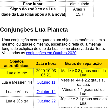
Fase lunar
diminuindo
Signo do zodíaco da Lua
Áries ♈
Idade da Lua (dias após a lua nova)
15.7
Conjunções Lua-Planeta
Uma conjunção ocorre quando um objeto astronômico tem o
mesmo, ou quase o mesmo, ascensão direita ou a mesma
longitude eclíptica de que da Lua, como observada da Terra.
Veja todas as
conjunções em Outubro 2020
.
Objetos
Data e hora
Graus de separação
astronômicos
2020-10-03
Marte é 0.8 graus norte da
Lua e Marte
06:21
Lua.
Messier_44 é 2.2 graus sul
Lua e Messier_44
Outubro 11
da Lua.
Vênus é 4.4 graus sul da
Lua e Vênus
Outubro 14
Lua.
Júpiter é 2.1 graus norte da
Lua e Júpiter
Outubro 22
Lua.