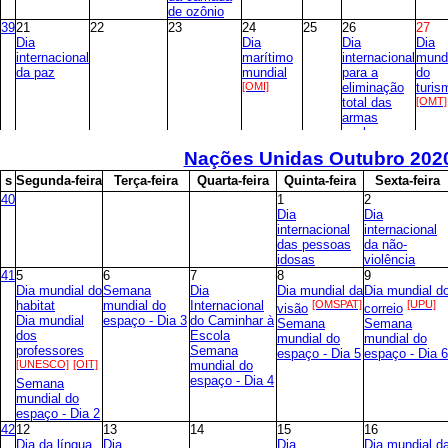
de ozônio
39
21
22
23
24
25
26
27
Dia
Dia
Dia
Dia
internacional
marítimo
internacional
mund
da paz
mundial
para a
do
[OMI]
eliminação
turis
total das
[OMT]
armas
nucleares
40
28
29
30
Nações Unidas Outubro
202
Dia mundial
Dia mundial
da raiva
do coração
s
S
egunda-feira
T
erça-feira
Q
uarta-feira
Q
uinta-feira
S
exta-feira
[OMSPAT]
[OMSPAT]
40
1
2
Yom Kipur
Dia
Dia
[flutuante]
internacional
internacional
das pessoas
da não-
idosas
violência
41
5
6
7
8
9
Dia mundial do
Semana
Dia
Dia mundial da
Dia mundial d
habitat
mundial do
Internacional
[OMSPAT]
[UPU]
visão
correio
Dia mundial
espaço - Dia 3
do Caminhar à
Semana
Semana
dos
Escola
mundial do
mundial do
professores
Semana
espaço - Dia 5
espaço - Dia 6
[UNESCO]
[OIT]
mundial do
espaço - Dia 4
Semana
mundial do
espaço - Dia 2
42
12
13
14
15
16
Dia da língua
Dia
Dia
Dia mundial d