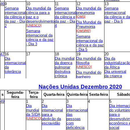
46
9
10
11
12
13
Semana
Dia mundial da
Semana
Dia mundial da
Semana
internacional
ciência para a
internacional
pneumonia
internacional
da ciência e
paz e o
da ciência e
[OMS]
da ciência e da
da paz - Dia
desenvolvimento
da paz - Dia
paz - Dia 6
Dia Mundial da
2
[UNESCO]
4
Pneumonia
Semana
[OMSPAT]
internacional da
Semana
ciência e da paz
internacional da
- Dia 3
ciência e da paz
- Dia 5
47
16
17
18
19
20
Dia
Dia mundial
Dia mundial da
Dia da
internacional
da doença
filosofia
industrializaçã
da
pulmonar
[UNESCO]
da África
tolerância
ibstrutiva
Dia universal
Dia mundial do
crônica
da criança
banheiro
(DPOC)
[UNICEF]
[varia]
[OPAS]
Nações Unidas Dezembro
2020
48
23
24
25
26
27
S
egunda-
T
erça-
s
Q
uarta-feira
Dia
Q
uinta-feira
Dia de Ação de
S
exta-feira
S
ábad
feira
feira
internacional
[headq]
Graças
49
1
2
3
4
5
para a
Dia
Dia
Dia
Dia internac
eliminação
mundial
internacional
internacional
do voluntári
da violência
da SIDA
para a
das
para o
contra as
[UNESCO]
abolição da
pessoas
desenvolvi
mulheres
escravidão
com
econômico 
[UNESCO]
deficiência
social