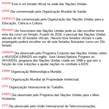
[headq]
Este é um feriado oficial na sede das Nações Unidas.
53
28
29
30
31
[OMS]
Dia comemorado pela Organização Mundial de Saúde.
[UNESCO]
Dia comemorado pela Organização das Nações Unidas para a
Educação, Ciência e Cultura.
[flutuante]
Um funcionário das Nações Unidas pode ou não escolher tomar
este dia como um feriado. A partir de 2016, o pessoal das Nações Unidas
deixará de ter 10 feriados oficiais. Haverá nove feriados oficiais e cada
empregado poderá escolher um de sete feriados flutuantes como um 10o
feriado.
[UNAIDS]
Dia observado pelo Programa Conjunto das Nações Unidas sobre
o HIV/SIDA (UNAIDS em inglês: Joint United Nations Program on
HIV/AIDS), programa das Nações Unidas criado em 1996 e que tem a
função de criar soluções e ajudar nações no combate à AIDS
[OMM]
Organização Meteorológica Mundial.
[OMPI]
Organização Mundial da Propriedade Intelectual.
[OIT]
Organização Internacional do Trabalho.
[UNEP]
Dia observado pelo Programa das Nações Unidas para o Meio
Ambiente.
[UIT]
Dia observado pela União Internacional de Telecomunicações.