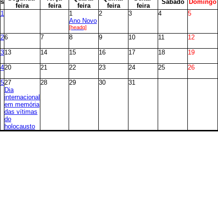
s
S
ábado
D
omingo
feira
feira
feira
feira
feira
1
1
2
3
4
5
Ano Novo
[headq]
2
6
7
8
9
10
11
12
3
13
14
15
16
17
18
19
4
20
21
22
23
24
25
26
5
27
28
29
30
31
Dia
internacional
em memória
das vítimas
do
holocausto