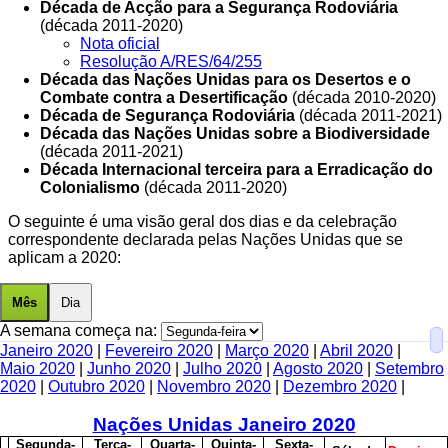
Década de Acção para a Segurança Rodoviária
(década 2011-2020)
Nota oficial
Resolução A/RES/64/255
Década das Nações Unidas para os Desertos e o
Combate contra a Desertificação
(década 2010-2020)
Década de Segurança Rodoviária
(década 2011-2021)
Década das Nações Unidas sobre a Biodiversidade
(década 2011-2021)
Década Internacional terceira para a Erradicação do
Colonialismo
(década 2011-2020)
O seguinte é uma visão geral dos dias e da celebração
correspondente declarada pelas Nações Unidas que se
aplicam a 2020:
Mês
Dia
A semana começa na:
Janeiro 2020
|
Fevereiro 2020
|
Março 2020
|
Abril 2020
|
Maio 2020
|
Junho 2020
|
Julho 2020
|
Agosto 2020
|
Setembro
2020
|
Outubro 2020
|
Novembro 2020
|
Dezembro 2020
|
Nações Unidas Janeiro
2020
S
egunda-
T
erça-
Q
uarta-
Q
uinta-
S
exta-