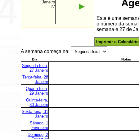
Age
Janeiro
►
27
Esta é uma semana 
o número da semana
semana é 27 de Jan
Imprimir o Calendário
A semana começa na:
Dia
Notas
Segunda-feira,
27 Janeiro
Terça-feira, 28
Janeiro
Quarta-feira,
29 Janeiro
Quinta-feira,
30 Janeiro
Sexta-feira, 31
Janeiro
Sábado, 1
Fevereiro
Domingo, 2