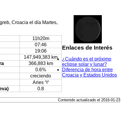
greb, Croacia el día Martes,
11h20m
07:46
Enlaces de Interés
19:06
147,949,383 km
¿Cuándo es el próximo
ra
366,883 km
eclipse solar y lunar?
0.6%
Diferencia de hora entre
Croacia y Estados Unidos
creciendo
Aries ♈
eva)
0.8
Contenido actualizado el 2016-01-23