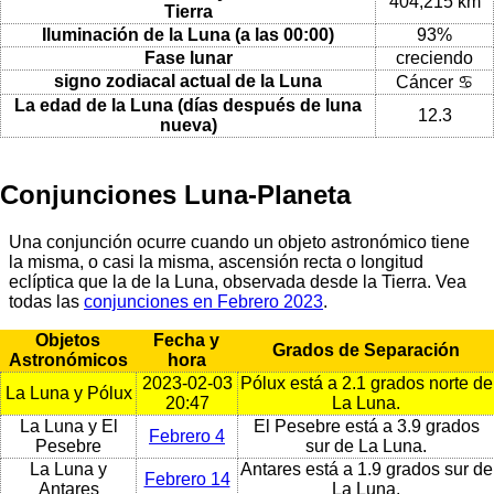
404,215 km
Tierra
Iluminación de la Luna (a las 00:00)
93%
Fase lunar
creciendo
signo zodiacal actual de la Luna
Cáncer ♋
La edad de la Luna (días después de luna
12.3
nueva)
Conjunciones Luna-Planeta
Una conjunción ocurre cuando un objeto astronómico tiene
la misma, o casi la misma, ascensión recta o longitud
eclíptica que la de la Luna, observada desde la Tierra. Vea
todas las
conjunciones en Febrero 2023
.
Objetos
Fecha y
Grados de Separación
Astronómicos
hora
2023-02-03
Pólux está a 2.1 grados norte de
La Luna y Pólux
20:47
La Luna.
La Luna y El
El Pesebre está a 3.9 grados
Febrero 4
Pesebre
sur de La Luna.
La Luna y
Antares está a 1.9 grados sur de
Febrero 14
Antares
La Luna.