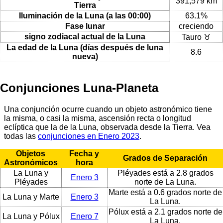
391,579 km
Tierra
Iluminación de la Luna (a las 00:00)
63.1%
Fase lunar
creciendo
signo zodiacal actual de la Luna
Tauro ♉
La edad de la Luna (días después de luna
8.6
nueva)
Conjunciones Luna-Planeta
Una conjunción ocurre cuando un objeto astronómico tiene
la misma, o casi la misma, ascensión recta o longitud
eclíptica que la de la Luna, observada desde la Tierra. Vea
todas las
conjunciones en Enero 2023
.
Objetos
Fecha y
Grados de Separación
Astronómicos
hora
La Luna y
Pléyades está a 2.8 grados
Enero 3
Pléyades
norte de La Luna.
Marte está a 0.6 grados norte de
La Luna y Marte
Enero 3
La Luna.
Pólux está a 2.1 grados norte de
La Luna y Pólux
Enero 7
La Luna.