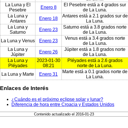
La Luna y El
El Pesebre está a 4 grados sur
Enero 8
Pesebre
de La Luna.
La Luna y
Antares está a 2.1 grados sur de
Enero 18
Antares
La Luna.
La Luna y
Saturno está a 3.8 grados norte
Enero 23
Saturno
de La Luna.
Venus está a 3.4 grados norte
La Luna y Venus
Enero 23
de La Luna.
La Luna y
Júpiter está a 1.8 grados norte
Enero 26
Júpiter
de La Luna.
La Luna y
2023-01-30
Pléyades está a 2.6 grados
Pléyades
08:21
norte de La Luna.
Marte está a 0.1 grados norte de
La Luna y Marte
Enero 31
La Luna.
Enlaces de Interés
¿Cuándo es el próximo eclipse solar y lunar?
Diferencia de hora entre Croacia y Estados Unidos
Contenido actualizado el 2016-01-23