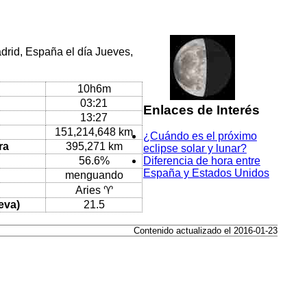
drid, España el día Jueves,
10h6m
03:21
Enlaces de Interés
13:27
151,214,648 km
¿Cuándo es el próximo
ra
395,271 km
eclipse solar y lunar?
56.6%
Diferencia de hora entre
España y Estados Unidos
menguando
Aries ♈
eva)
21.5
Contenido actualizado el 2016-01-23